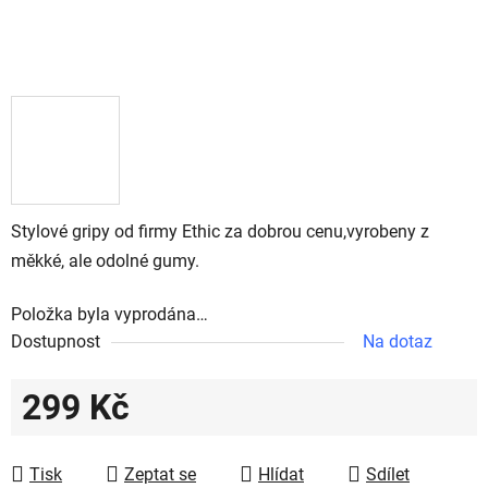
Stylové gripy od firmy Ethic za dobrou cenu,vyrobeny z
měkké, ale odolné gumy.
Položka byla vyprodána…
Dostupnost
Na dotaz
299 Kč
Měrná cena:
Tisk
Zeptat se
Hlídat
Sdílet