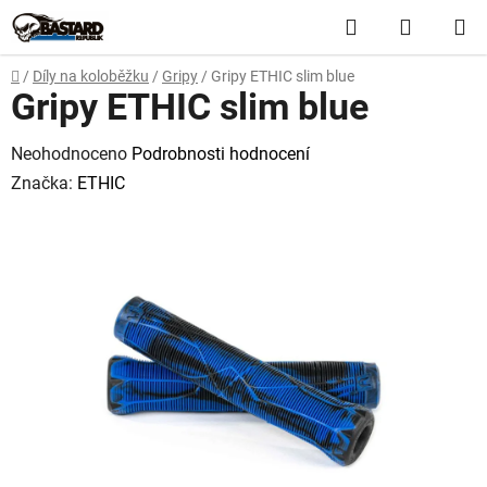
Přejít
Hledat
NÁKUP
na
obsah
KOŠÍK
Domů
/
Díly na koloběžku
/
Gripy
/
Gripy ETHIC slim blue
Gripy ETHIC slim blue
Průměrné
Neohodnoceno
Podrobnosti hodnocení
hodnocení
Značka:
ETHIC
produktu
je
0,0
z
5
hvězdiček.