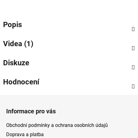
Popis
Videa (1)
Diskuze
Hodnocení
Z
á
Informace pro vás
p
a
Obchodní podmínky a ochrana osobních údajů
t
Doprava a platba