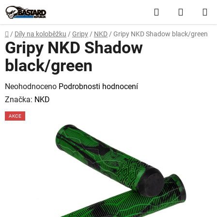
Přejít
Hledat
NÁKUP
na
obsah
KOŠÍK
Domů
/
Díly na koloběžku
/
Gripy
/
NKD
/
Gripy NKD Shadow black/green
Gripy NKD Shadow
black/green
Průměrné
Neohodnoceno
Podrobnosti hodnocení
hodnocení
Značka:
NKD
produktu
AKCE
je
0,0
z
5
hvězdiček.