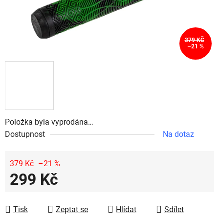
379 KČ
–21 %
Položka byla vyprodána…
Dostupnost
Na dotaz
379 Kč
–21 %
299 Kč
Měrná cena:
Tisk
Zeptat se
Hlídat
Sdílet