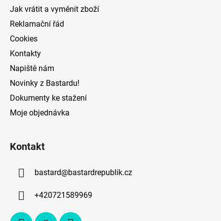
í
Jak vrátit a vyměnit zboží
Reklamační řád
Cookies
Kontakty
Napiště nám
Novinky z Bastardu!
Dokumenty ke stažení
Moje objednávka
Kontakt
bastard
@
bastardrepublik.cz
+420721589969