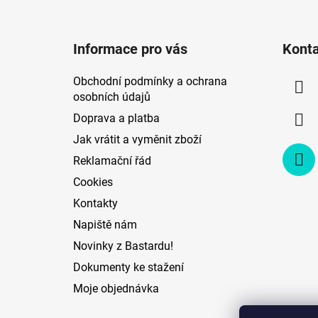
Z
á
Informace pro vás
Kont
p
a
Obchodní podmínky a ochrana
t
osobních údajů
í
Doprava a platba
Jak vrátit a vyměnit zboží
Reklamační řád
Cookies
Kontakty
Napiště nám
Novinky z Bastardu!
Dokumenty ke stažení
Moje objednávka