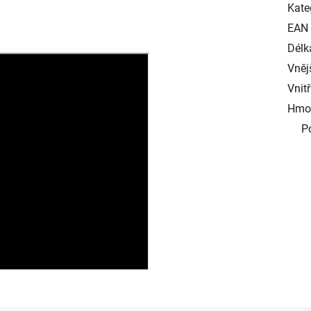
Kate
EAN
Délka
Vněj
Vnit
Hmot
P