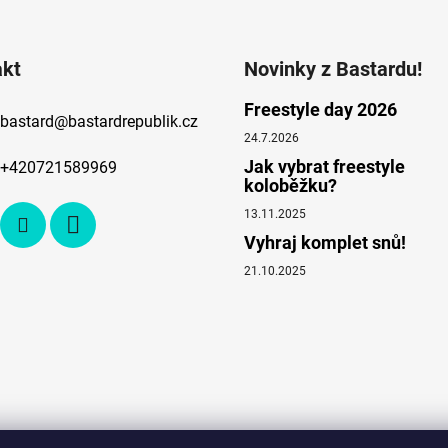
akt
Novinky z Bastardu!
Freestyle day 2026
bastard
@
bastardrepublik.cz
24.7.2026
Jak vybrat freestyle
+420721589969
koloběžku?
13.11.2025
Vyhraj komplet snů!
21.10.2025