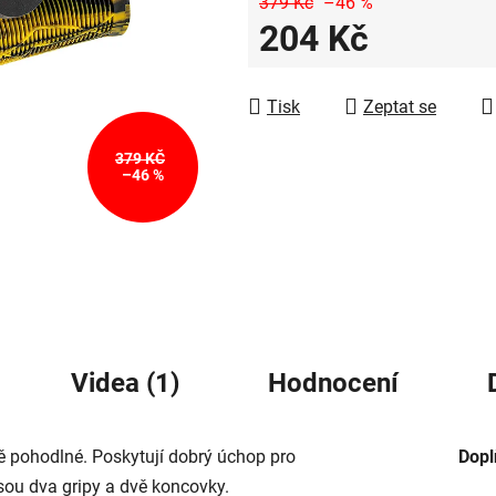
5
379 Kč
–46 %
204 Kč
hvězdiček.
Měrná cena:
Tisk
Zeptat se
379 KČ
–46 %
Videa (1)
Hodnocení
 pohodlné. Poskytují dobrý úchop pro
Dopl
jsou dva gripy a dvě koncovky.