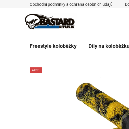
Přejít
Obchodní podmínky a ochrana osobních údajů
Do
na
obsah
Freestyle koloběžky
Díly na koloběžk
AKCE