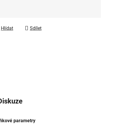
Hlídat
Sdílet
Diskuze
ňkové parametry