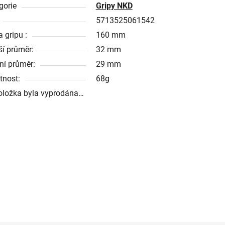
gorie
Gripy NKD
5713525061542
 gripu :
160 mm
ší průměr:
32 mm
řní průměr:
29 mm
nost:
68g
oložka byla vyprodána…