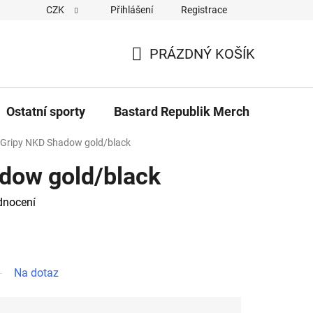
CZK
Přihlášení
Registrace
Cookies
Kontakty
Napiště nám
Novinky z Bastar
PRÁZDNÝ KOŠÍK
NÁKUPNÍ
KOŠÍK
Ostatní sporty
Bastard Republik Merch
Tričk
Gripy NKD Shadow gold/black
dow gold/black
dnocení
Na dotaz