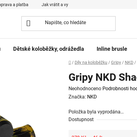
prava a platba
Jak vrátit a vyměnit zboží
Reklamační řád
u
Dětské koloběžky, odrážedla
Inline brusle
Domů
/
Díly na koloběžku
/
Gripy
/
NKD
/
Gripy NKD Sha
Průměrné
Neohodnoceno
Podrobnosti ho
hodnocení
Značka:
NKD
produktu
Položka byla vyprodána…
je
Dostupnost
0,0
z