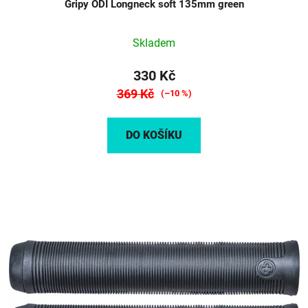
Gripy ODI Longneck soft 135mm green
Skladem
330 Kč
369 Kč
(–10 %)
DO KOŠÍKU