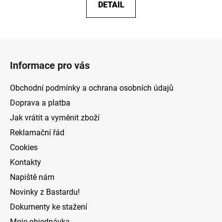
DETAIL
Z
á
Informace pro vás
p
a
Obchodní podmínky a ochrana osobních údajů
t
Doprava a platba
í
Jak vrátit a vyměnit zboží
Reklamační řád
Cookies
Kontakty
Napiště nám
Novinky z Bastardu!
Dokumenty ke stažení
Moje objednávka