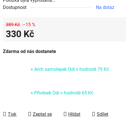
Položka byla vyprodána…
Dostupnost
Na dotaz
389 Kč
–15 %
330 Kč
Měrná cena:
Zdarma od nás dostanete
+ Arch samolepek Odi
v hodnotě 79 Kč
+ Přívěsek Odi
v hodnotě 65 Kč
Tisk
Zeptat se
Hlídat
Sdílet