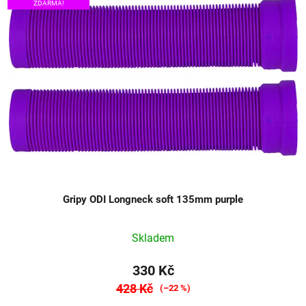
ZDARMA!
Gripy ODI Longneck soft 135mm purple
Skladem
330 Kč
428 Kč
(–22 %)