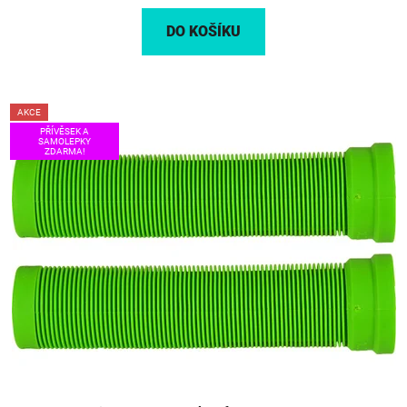
DO KOŠÍKU
AKCE
PŘÍVĚSEK A
SAMOLEPKY
ZDARMA!