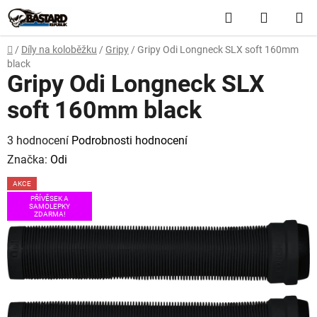
Přejít
Hledat
NÁKUP
na
obsah
KOŠÍK
Domů
/
Díly na koloběžku
/
Gripy
/
Gripy Odi Longneck SLX soft 160mm
black
Gripy Odi Longneck SLX
soft 160mm black
Průměrné
3 hodnocení
Podrobnosti hodnocení
hodnocení
Značka:
Odi
produktu
AKCE
je
PŘÍVĚSEK A
SAMOLEPKY
5,0
ZDARMA!
z
5
hvězdiček.