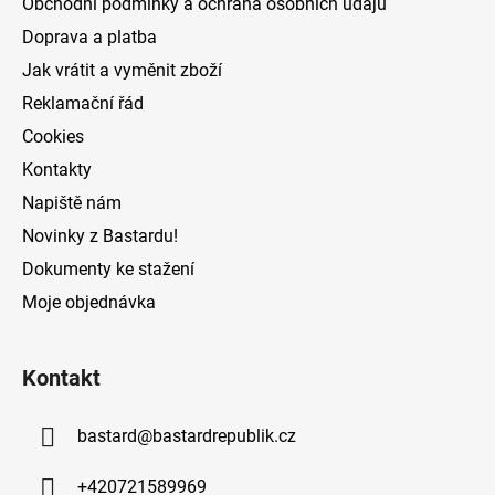
Obchodní podmínky a ochrana osobních údajů
t
Doprava a platba
í
Jak vrátit a vyměnit zboží
Reklamační řád
Cookies
Kontakty
Napiště nám
Novinky z Bastardu!
Dokumenty ke stažení
Moje objednávka
Kontakt
bastard
@
bastardrepublik.cz
+420721589969