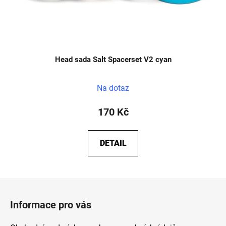
Head sada Salt Spacerset V2 cyan
Na dotaz
170 Kč
DETAIL
Z
á
Informace pro vás
p
a