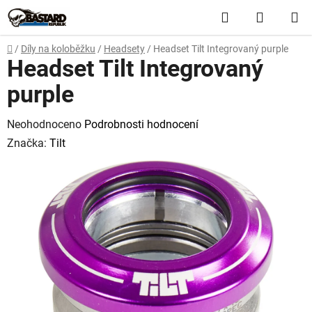
Přejít
Hledat
NÁKUP
na
obsah
KOŠÍK
Domů
/
Díly na koloběžku
/
Headsety
/
Headset Tilt Integrovaný purple
Headset Tilt Integrovaný
purple
Průměrné
Neohodnoceno
Podrobnosti hodnocení
hodnocení
Značka:
Tilt
produktu
je
0,0
z
5
hvězdiček.