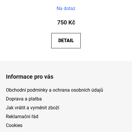
Na dotaz
750 Kč
DETAIL
Z
á
Informace pro vás
p
a
Obchodní podmínky a ochrana osobních údajů
t
Doprava a platba
í
Jak vrátit a vyměnit zboží
Reklamační řád
Cookies