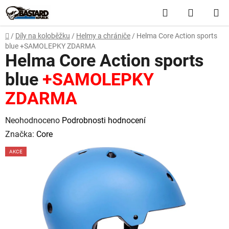
Přejít
Hledat
NÁKUP
na
obsah
KOŠÍK
Domů
/
Díly na koloběžku
/
Helmy a chrániče
/
Helma Core Action sports
blue
+SAMOLEPKY ZDARMA
Helma Core Action sports
blue
+SAMOLEPKY
ZDARMA
Průměrné
Neohodnoceno
Podrobnosti hodnocení
hodnocení
Značka:
Core
produktu
AKCE
je
0,0
z
5
hvězdiček.