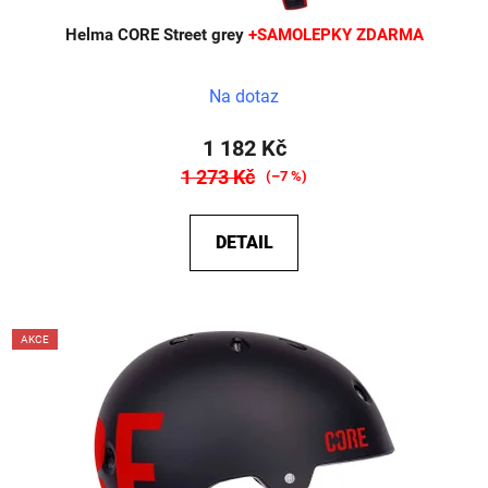
Helma CORE Street grey
+SAMOLEPKY ZDARMA
Na dotaz
1 182 Kč
1 273 Kč
(–7 %)
DETAIL
AKCE