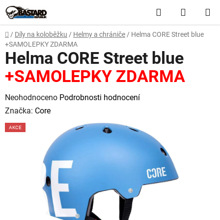
Přejít
Hledat
NÁKUP
na
obsah
KOŠÍK
Domů
/
Díly na koloběžku
/
Helmy a chrániče
/
Helma CORE Street blue
+SAMOLEPKY ZDARMA
Helma CORE Street blue
+SAMOLEPKY ZDARMA
Průměrné
Neohodnoceno
Podrobnosti hodnocení
hodnocení
Značka:
Core
produktu
AKCE
je
0,0
z
5
hvězdiček.