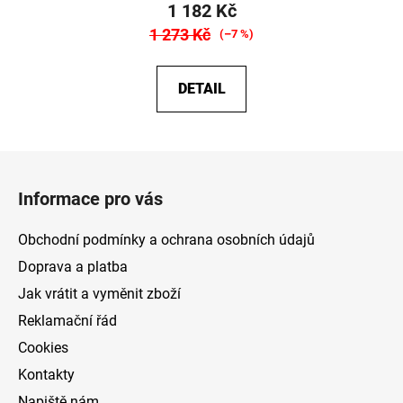
1 182 Kč
1 273 Kč
(–7 %)
DETAIL
Z
á
Informace pro vás
p
a
Obchodní podmínky a ochrana osobních údajů
t
Doprava a platba
í
Jak vrátit a vyměnit zboží
Reklamační řád
Cookies
Kontakty
Napiště nám