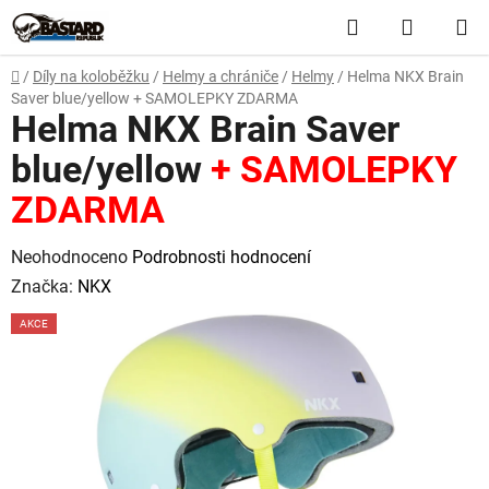
Přejít
Hledat
NÁKUP
na
obsah
KOŠÍK
Domů
/
Díly na koloběžku
/
Helmy a chrániče
/
Helmy
/
Helma NKX Brain
Saver blue/yellow
+ SAMOLEPKY ZDARMA
Helma NKX Brain Saver
blue/yellow
+ SAMOLEPKY
ZDARMA
Průměrné
Neohodnoceno
Podrobnosti hodnocení
hodnocení
Značka:
NKX
produktu
AKCE
je
0,0
z
5
hvězdiček.