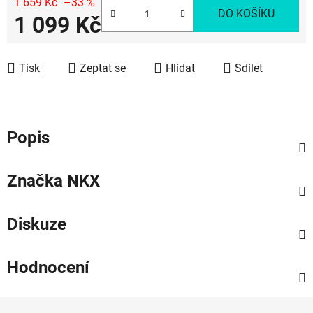
1 659 Kč
–33 %
DO KOŠÍKU
1 099 Kč
Měrná cena:
Tisk
Zeptat se
Hlídat
Sdílet
Popis
Značka
NKX
Diskuze
Hodnocení
Z