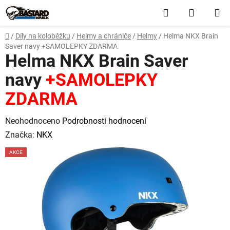
Přejít
Hledat
NÁKUP
na
obsah
KOŠÍK
Domů
/
Díly na koloběžku
/
Helmy a chrániče
/
Helmy
/
Helma NKX Brain
Saver navy
+SAMOLEPKY ZDARMA
Helma NKX Brain Saver
navy
+SAMOLEPKY
ZDARMA
Průměrné
Neohodnoceno
Podrobnosti hodnocení
hodnocení
Značka:
NKX
produktu
AKCE
je
0,0
z
5
hvězdiček.