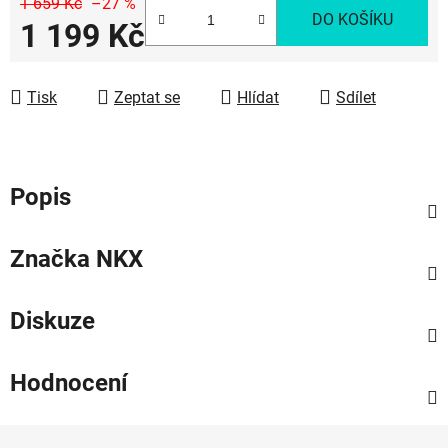
1 659 Kč
–27 %
DO KOŠÍKU
1 199 Kč
Měrná cena:
Tisk
Zeptat se
Hlídat
Sdílet
Popis
Značka
NKX
Diskuze
Hodnocení
Z