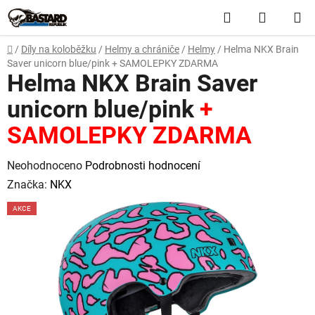
Přejít
Hledat
NÁKUP
na
obsah
KOŠÍK
Domů
/
Díly na koloběžku
/
Helmy a chrániče
/
Helmy
/
Helma NKX Brain
Saver unicorn blue/pink
+ SAMOLEPKY ZDARMA
Helma NKX Brain Saver
unicorn blue/pink
+
SAMOLEPKY ZDARMA
Průměrné
Neohodnoceno
Podrobnosti hodnocení
hodnocení
Značka:
NKX
produktu
AKCE
je
0,0
z
5
hvězdiček.