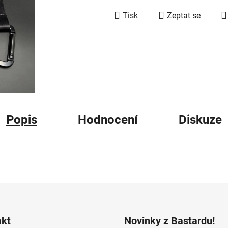
5
hvězdiček.
Tisk
Zeptat se
Popis
Hodnocení
Diskuze
akt
Novinky z Bastardu!