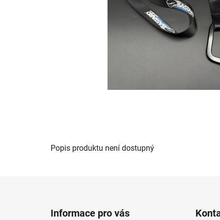
Popis produktu není dostupný
Z
á
Informace pro vás
Kont
p