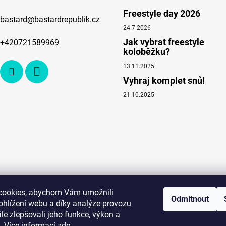
Freestyle day 2026
bastard
@
bastardrepublik.cz
24.7.2026
Jak vybrat freestyle
+420721589969
koloběžku?
13.11.2025
Vyhraj komplet snů!
21.10.2025
cookies, abychom Vám umožnili
Odmítnout
ohlížení webu a díky analýze provozu
e zlepšovali jeho funkce, výkon a
. Více informací
zde
.