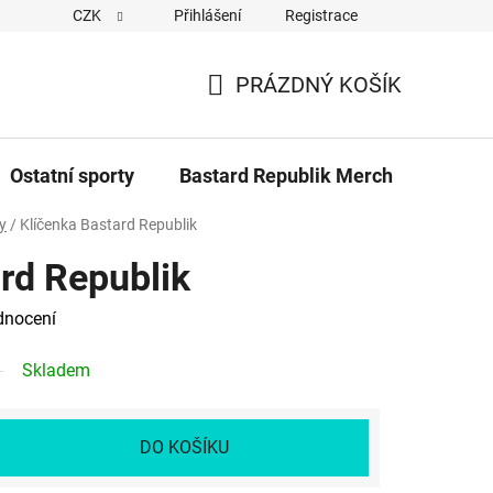
CZK
Přihlášení
Registrace
Cookies
Kontakty
Napiště nám
Novinky z Bastar
PRÁZDNÝ KOŠÍK
NÁKUPNÍ
KOŠÍK
Ostatní sporty
Bastard Republik Merch
Tričk
y
/
Klíčenka Bastard Republik
rd Republik
dnocení
Skladem
DO KOŠÍKU