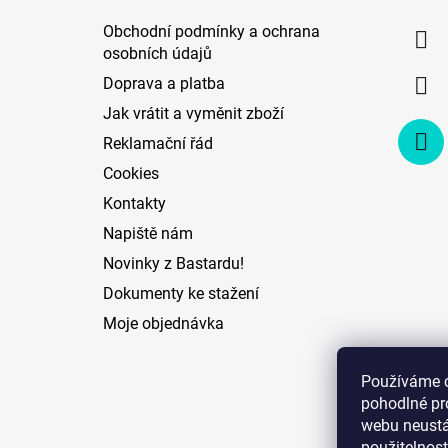
a
Obchodní podmínky a ochrana
t
osobních údajů
í
Doprava a platba
Jak vrátit a vyměnit zboží
Reklamační řád
Cookies
Kontakty
Napiště nám
Novinky z Bastardu!
Dokumenty ke stažení
Moje objednávka
Používáme 
pohodlné pr
webu neustál
použitelnost