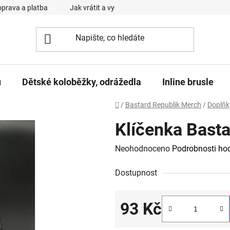
prava a platba
Jak vrátit a vyměnit zboží
Reklamační řád
u
Dětské koloběžky, odrážedla
Inline brusle
Domů
/
Bastard Republik Merch
/
Doplňk
Klíčenka Basta
Průměrné
Neohodnoceno
Podrobnosti ho
hodnocení
Dostupnost
produktu
je
0,0
93 Kč
z
Měrná cena: