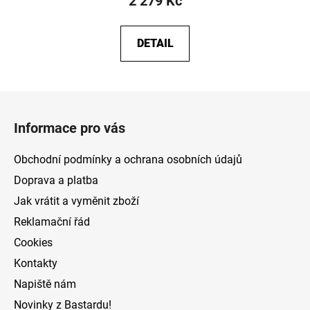
2 279 Kč
DETAIL
Z
á
Informace pro vás
p
a
Obchodní podmínky a ochrana osobních údajů
t
Doprava a platba
í
Jak vrátit a vyměnit zboží
Reklamační řád
Cookies
Kontakty
Napiště nám
Novinky z Bastardu!