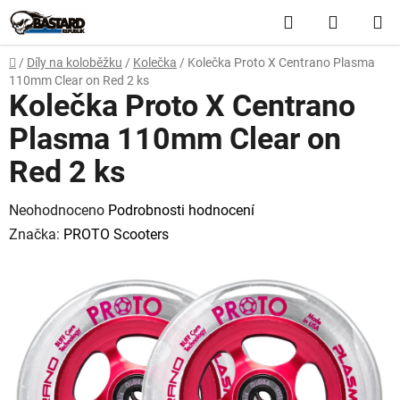
Přejít
Hledat
NÁKUP
na
obsah
KOŠÍK
Domů
/
Díly na koloběžku
/
Kolečka
/
Kolečka Proto X Centrano Plasma
110mm Clear on Red 2 ks
Kolečka Proto X Centrano
Plasma 110mm Clear on
Red 2 ks
Průměrné
Neohodnoceno
Podrobnosti hodnocení
hodnocení
Značka:
PROTO Scooters
produktu
je
0,0
z
5
hvězdiček.