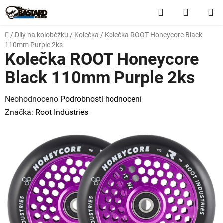
Přejít
Hledat
NÁKUP
na
obsah
KOŠÍK
Domů
/
Díly na koloběžku
/
Kolečka
/
Kolečka ROOT Honeycore Black
110mm Purple 2ks
Kolečka ROOT Honeycore
Black 110mm Purple 2ks
Průměrné
Neohodnoceno
Podrobnosti hodnocení
hodnocení
Značka:
Root Industries
produktu
je
0,0
z
5
hvězdiček.