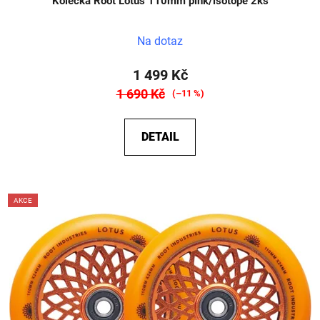
Kolečka Root Lotus 110mm pink/isotope 2ks
Na dotaz
1 499 Kč
1 690 Kč
(–11 %)
DETAIL
AKCE