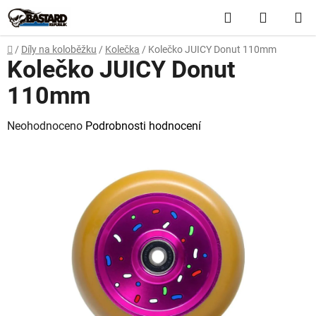
Přejít
Hledat
NÁKUP
na
obsah
KOŠÍK
Domů
/
Díly na koloběžku
/
Kolečka
/
Kolečko JUICY Donut 110mm
Kolečko JUICY Donut
110mm
Průměrné
Neohodnoceno
Podrobnosti hodnocení
hodnocení
produktu
je
0,0
z
5
hvězdiček.