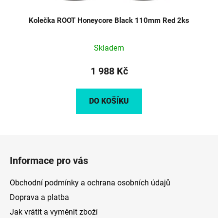
Kolečka ROOT Honeycore Black 110mm Red 2ks
Skladem
1 988 Kč
DO KOŠÍKU
Z
á
Informace pro vás
p
a
Obchodní podmínky a ochrana osobních údajů
t
Doprava a platba
í
Jak vrátit a vyměnit zboží