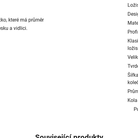
Loži
Desig
ečko, které má průměr
Mater
sku a vidlici.
Profi
Klas
ložis
Velik
Tvrd
Šířk
kole
Prům
Kola 
P
Související produkty