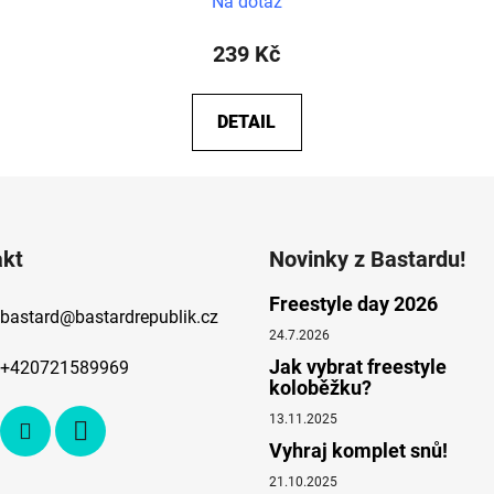
Na dotaz
239 Kč
DETAIL
akt
Novinky z Bastardu!
Freestyle day 2026
bastard
@
bastardrepublik.cz
24.7.2026
Jak vybrat freestyle
+420721589969
koloběžku?
13.11.2025
Vyhraj komplet snů!
21.10.2025