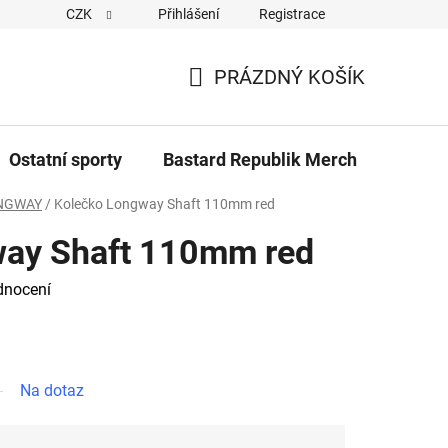
CZK
Přihlášení
Registrace
Cookies
Kontakty
Napiště nám
Novinky z Bastar
PRÁZDNÝ KOŠÍK
NÁKUPNÍ
KOŠÍK
Ostatní sporty
Bastard Republik Merch
Tričk
NGWAY
/
Kolečko Longway Shaft 110mm red
way Shaft 110mm red
dnocení
Na dotaz