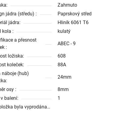
ska:
Zahrnuto
n jádra (středu) :
Paprskový střed
iál jádra:
Hliník 6061 T6
l kola :
kulatý
ifikace a přesnost
ABEC - 9
ek :
ost ložiska:
608
ost koleček:
88A
a náboje (hub)
24mm
čka:
ěr osy :
8mm
v balení:
1
oložka byla vyprodána…