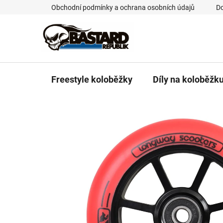
Přejít
Obchodní podmínky a ochrana osobních údajů
Do
na
obsah
Freestyle koloběžky
Díly na koloběžk