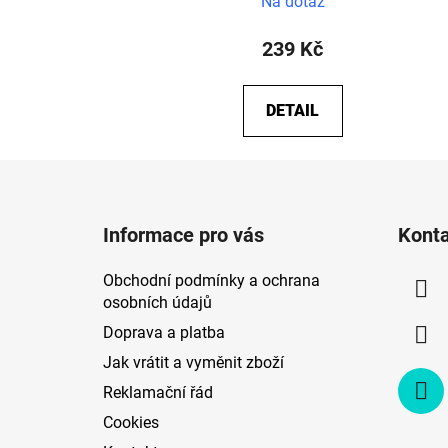
Na dotaz
239 Kč
DETAIL
Z
á
Informace pro vás
Kont
p
a
Obchodní podmínky a ochrana
t
osobních údajů
í
Doprava a platba
Jak vrátit a vyměnit zboží
Reklamační řád
Cookies