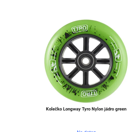
Kolečko Longway Tyro Nylon jádro green