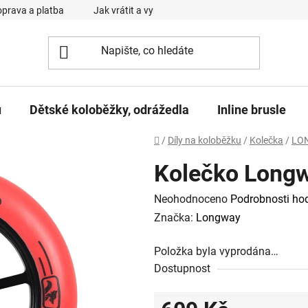
prava a platba
Jak vrátit a vyměnit zboží
Reklamační řád
u
Dětské koloběžky, odrážedla
Inline brusle
Domů
/
Díly na koloběžku
/
Kolečka
/
LO
Kolečko Long
Průměrné
Neohodnoceno
Podrobnosti ho
hodnocení
Značka:
Longway
produktu
Položka byla vyprodána…
je
Dostupnost
0,0
z