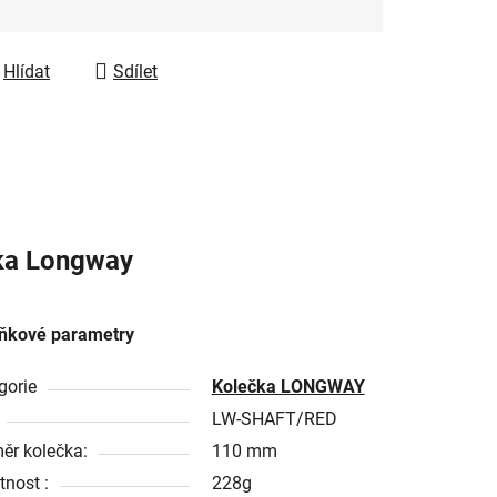
Hlídat
Sdílet
ka
Longway
ňkové parametry
gorie
Kolečka LONGWAY
LW-SHAFT/RED
ěr kolečka:
110 mm
nost :
228g