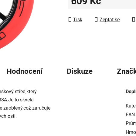
609 Kč
5
hvězdiček.
Měrná cena:
Tisk
Zeptat se
Hodnocení
Diskuze
Znač
skový střed,který
Dopl
 88A.Je to skvělá
Kate
 je zaoblený,což zaručuje
EAN
ychlosti.
Prům
Hmot