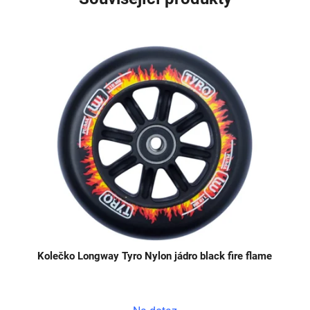
Kolečko Longway Tyro Nylon jádro black fire flame