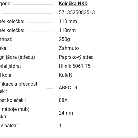
gorie
Kolečka NKD
5713525083513
ěr kolečka:
110 mm
ěr kolečka:
110mm
nost:
250g
ska:
Zahrnuto
n jádra (středu) :
Paprskový střed
iál jádra:
Hliník 6061 T5
l kola:
Kulatý
ifikace a přesnost
ABEC - 9
ek :
ost koleček :
88A
a náboje (hub)
24mm
čka:
v balení:
1