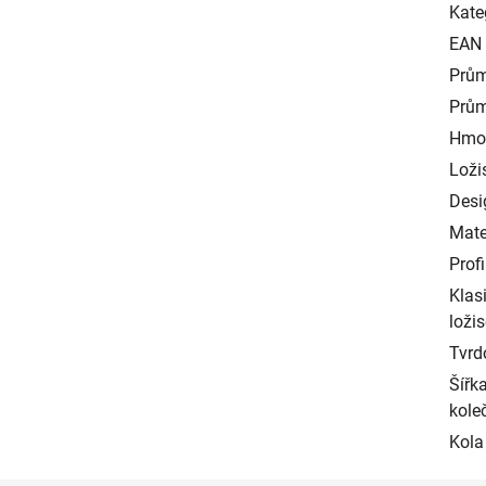
Kate
EAN
Prům
Prům
Hmot
Loži
Desig
Mater
Profi
Klas
ložis
Tvrd
Šířk
kole
Kola 