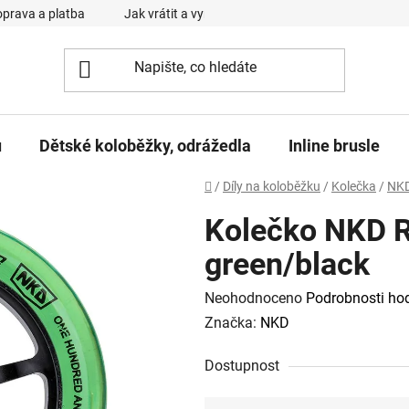
prava a platba
Jak vrátit a vyměnit zboží
Reklamační řád
u
Dětské koloběžky, odrážedla
Inline brusle
Domů
/
Díly na koloběžku
/
Kolečka
/
NK
Kolečko NKD R
green/black
Průměrné
Neohodnoceno
Podrobnosti ho
hodnocení
Značka:
NKD
produktu
Dostupnost
je
0,0