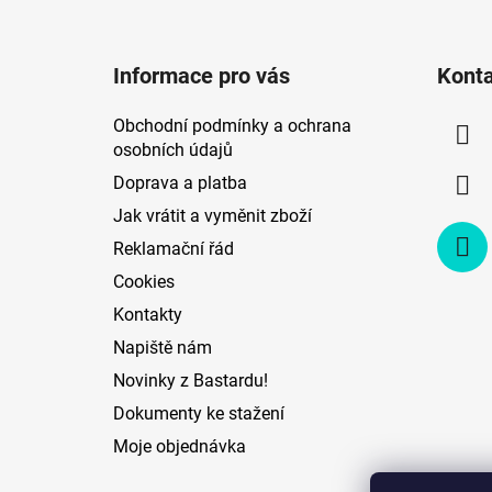
Z
á
Informace pro vás
Kont
p
a
Obchodní podmínky a ochrana
t
osobních údajů
í
Doprava a platba
Jak vrátit a vyměnit zboží
Reklamační řád
Cookies
Kontakty
Napiště nám
Novinky z Bastardu!
Dokumenty ke stažení
Moje objednávka