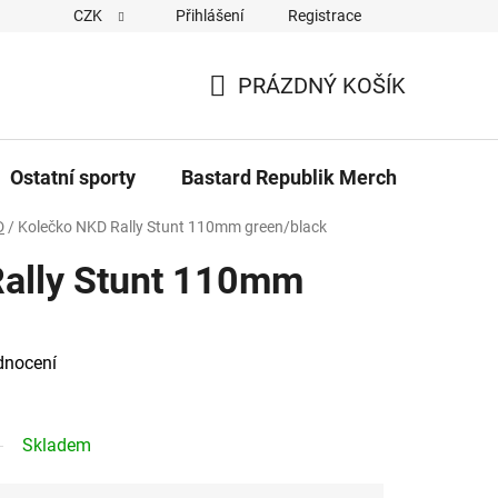
CZK
Přihlášení
Registrace
Cookies
Kontakty
Napiště nám
Novinky z Bastar
PRÁZDNÝ KOŠÍK
NÁKUPNÍ
KOŠÍK
Ostatní sporty
Bastard Republik Merch
Tričk
D
/
Kolečko NKD Rally Stunt 110mm green/black
ally Stunt 110mm
dnocení
Skladem