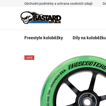
Přejít
Obchodní podmínky a ochrana osobních údajů
Do
na
obsah
Freestyle koloběžky
Díly na koloběžk
AKCE