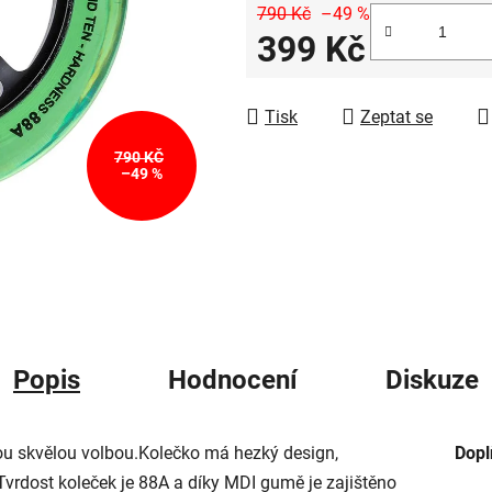
z
790 Kč
–49 %
399 Kč
5
hvězdiček.
Měrná cena:
Tisk
Zeptat se
790 KČ
–49 %
Popis
Hodnocení
Diskuze
ou skvělou volbou.Kolečko má hezký design,
Dopl
.Tvrdost koleček je 88A a díky MDI gumě je zajištěno