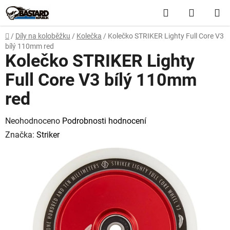
Přejít
Hledat
NÁKUP
na
obsah
KOŠÍK
Domů
/
Díly na koloběžku
/
Kolečka
/
Kolečko STRIKER Lighty Full Core V3
bílý 110mm red
Kolečko STRIKER Lighty
Full Core V3 bílý 110mm
red
Průměrné
Neohodnoceno
Podrobnosti hodnocení
hodnocení
Značka:
Striker
produktu
je
0,0
z
5
hvězdiček.