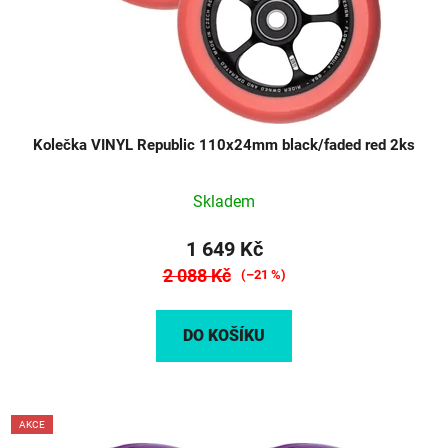
Kolečka VINYL Republic 110x24mm black/faded red 2ks
Skladem
1 649 Kč
2 088 Kč
(–21 %)
DO KOŠÍKU
AKCE