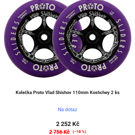
Kolečka Proto Vlad Shishov 110mm Koshchey 2 ks
Na dotaz
2 252 Kč
2 756 Kč
(–18 %)