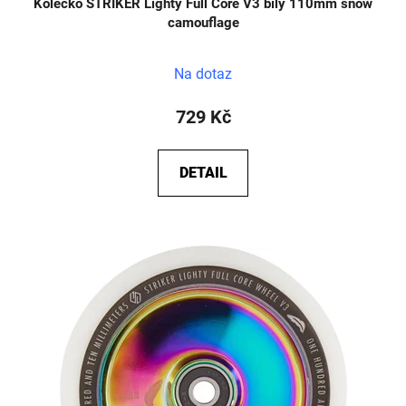
Kolečko STRIKER Lighty Full Core V3 bílý 110mm snow
camouflage
Na dotaz
729 Kč
DETAIL