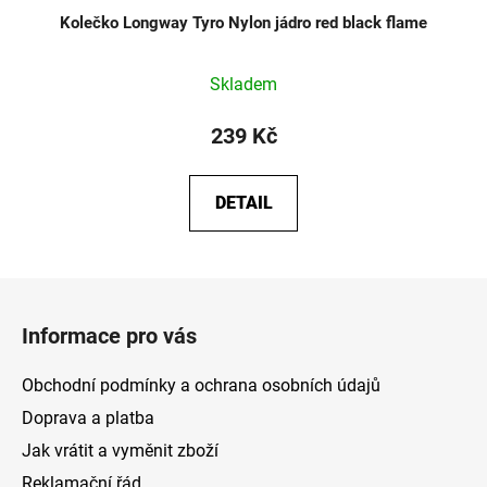
Kolečko Longway Tyro Nylon jádro red black flame
Skladem
239 Kč
DETAIL
Z
á
Informace pro vás
p
a
Obchodní podmínky a ochrana osobních údajů
t
Doprava a platba
í
Jak vrátit a vyměnit zboží
Reklamační řád