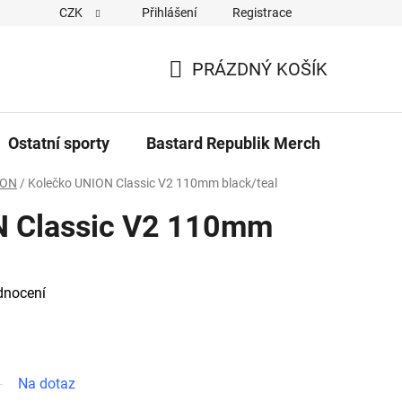
CZK
Přihlášení
Registrace
Cookies
Kontakty
Napiště nám
Novinky z Bastar
PRÁZDNÝ KOŠÍK
NÁKUPNÍ
KOŠÍK
Ostatní sporty
Bastard Republik Merch
Tričk
ION
/
Kolečko UNION Classic V2 110mm black/teal
N Classic V2 110mm
dnocení
Na dotaz