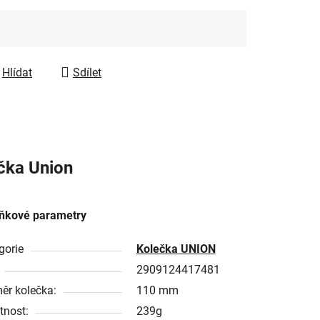
Hlídat
Sdílet
čka
Union
ňkové parametry
gorie
Kolečka UNION
2909124417481
ěr kolečka:
110 mm
nost:
239g