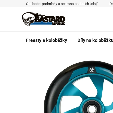
Přejít
Obchodní podmínky a ochrana osobních údajů
Do
na
obsah
Freestyle koloběžky
Díly na koloběžk