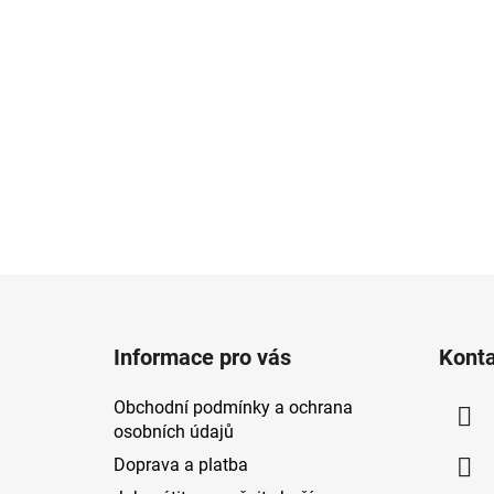
Z
á
Informace pro vás
Kont
p
a
Obchodní podmínky a ochrana
t
osobních údajů
í
Doprava a platba