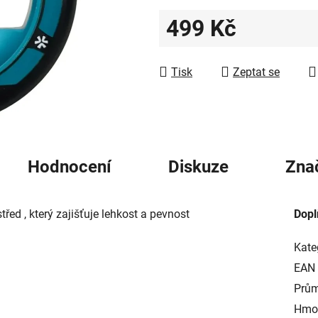
z
499 Kč
5
hvězdiček.
Měrná cena:
Tisk
Zeptat se
Hodnocení
Diskuze
Zna
střed , který zajišťuje lehkost a pevnost
Dopl
Kate
EAN
Prům
Hmot