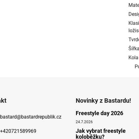
Mater
Desig
Klas
ložis
Tvrd
Šířk
Kola 
P
akt
Novinky z Bastardu!
Freestyle day 2026
bastard
@
bastardrepublik.cz
24.7.2026
Jak vybrat freestyle
+420721589969
koloběžku?