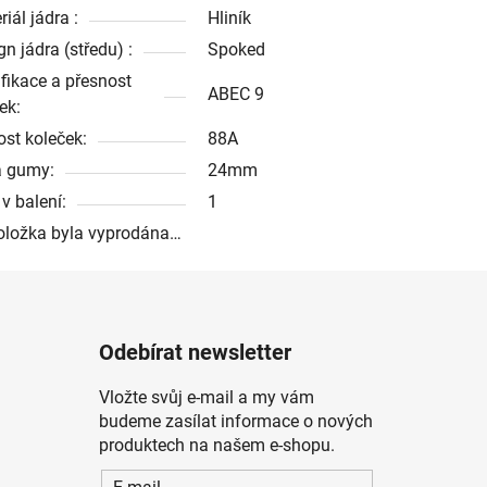
iál jádra :
Hliník
n jádra (středu) :
Spoked
ifikace a přesnost
ABEC 9
ek:
ost koleček:
88A
a gumy:
24mm
v balení:
1
oložka byla vyprodána…
Odebírat newsletter
Vložte svůj e-mail a my vám
budeme zasílat informace o nových
produktech na našem e-shopu.