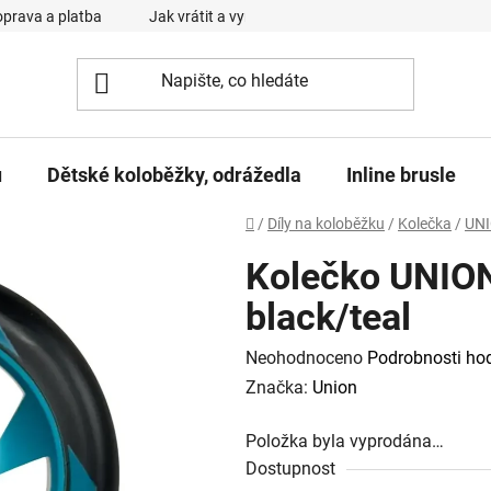
prava a platba
Jak vrátit a vyměnit zboží
Reklamační řád
u
Dětské koloběžky, odrážedla
Inline brusle
Domů
/
Díly na koloběžku
/
Kolečka
/
UN
Kolečko UNIO
black/teal
Průměrné
Neohodnoceno
Podrobnosti ho
hodnocení
Značka:
Union
produktu
Položka byla vyprodána…
je
Dostupnost
0,0