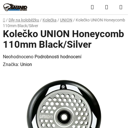
Přejít
Hledat
NÁKUP
na
obsah
KOŠÍK
Domů
/
Díly na koloběžku
/
Kolečka
/
UNION
/
Kolečko UNION Honeycomb
110mm Black/Silver
Kolečko UNION Honeycomb
110mm Black/Silver
Průměrné
Neohodnoceno
Podrobnosti hodnocení
hodnocení
Značka:
Union
produktu
je
0,0
z
5
hvězdiček.