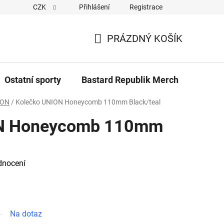
CZK
Přihlášení
Registrace
Cookies
Kontakty
Napiště nám
Novinky z Bastar
PRÁZDNÝ KOŠÍK
NÁKUPNÍ
KOŠÍK
Ostatní sporty
Bastard Republik Merch
Tričk
ION
/
Kolečko UNION Honeycomb 110mm Black/teal
ON Honeycomb 110mm
dnocení
Na dotaz