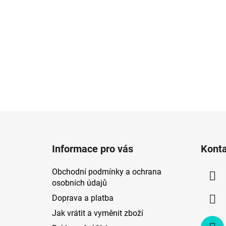
Z
á
Informace pro vás
Kont
p
a
Obchodní podmínky a ochrana
t
osobních údajů
í
Doprava a platba
Jak vrátit a vyměnit zboží