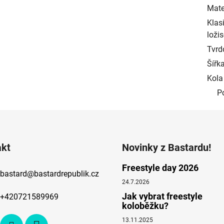
Mater
Klas
ložis
Tvrd
Šířk
Kola 
P
akt
Novinky z Bastardu!
Freestyle day 2026
bastard
@
bastardrepublik.cz
24.7.2026
Jak vybrat freestyle
+420721589969
koloběžku?
13.11.2025