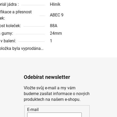
iál jádra :
Hliník
ifikace a přesnost
ABEC 9
ek:
ost koleček:
88A
a gumy:
24mm
v balení:
1
oložka byla vyprodána…
Odebírat newsletter
Vložte svůj e-mail a my vám
budeme zasílat informace o nových
produktech na našem e-shopu.
E-mail