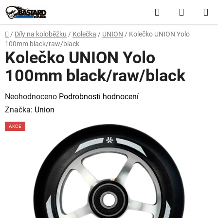
Přejít
Hledat
NÁKUP
na
obsah
KOŠÍK
Domů
/
Díly na koloběžku
/
Kolečka
/
UNION
/
Kolečko UNION Yolo
100mm black/raw/black
Kolečko UNION Yolo
100mm black/raw/black
Průměrné
Neohodnoceno
Podrobnosti hodnocení
hodnocení
Značka:
Union
produktu
AKCE
je
0,0
z
5
hvězdiček.