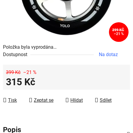
399 KČ
–21 %
Položka byla vyprodána…
Dostupnost
Na dotaz
399 Kč
–21 %
315 Kč
Měrná cena:
Tisk
Zeptat se
Hlídat
Sdílet
Popis