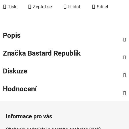
Tisk
Zeptat se
Hlídat
Sdílet
Popis
Značka
Bastard Republik
Diskuze
Hodnocení
Z
á
Informace pro vás
p
a