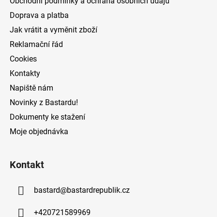
Obchodní podmínky a ochrana osobních údajů
t
Doprava a platba
í
Jak vrátit a vyměnit zboží
Reklamační řád
Cookies
Kontakty
Napiště nám
Novinky z Bastardu!
Dokumenty ke stažení
Moje objednávka
Kontakt
bastard
@
bastardrepublik.cz
+420721589969