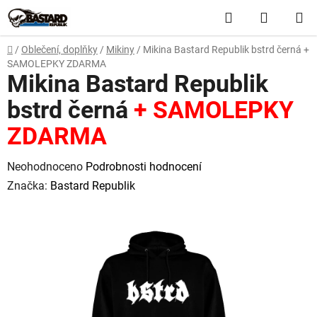
Přejít
Hledat
NÁKUP
na
obsah
KOŠÍK
Domů
/
Oblečení, doplňky
/
Mikiny
/
Mikina Bastard Republik bstrd černá
+
SAMOLEPKY ZDARMA
Mikina Bastard Republik
bstrd černá
+ SAMOLEPKY
ZDARMA
Průměrné
Neohodnoceno
Podrobnosti hodnocení
hodnocení
Značka:
Bastard Republik
produktu
je
0,0
z
5
hvězdiček.