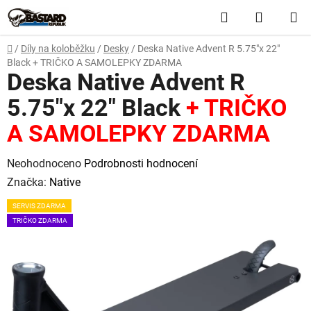
Přejít
Hledat
NÁKUP
na
obsah
KOŠÍK
Domů
/
Díly na koloběžku
/
Desky
/
Deska Native Advent R 5.75"x 22"
Black
+ TRIČKO A SAMOLEPKY ZDARMA
Deska Native Advent R
5.75"x 22" Black
+ TRIČKO
A SAMOLEPKY ZDARMA
Průměrné
Neohodnoceno
Podrobnosti hodnocení
hodnocení
Značka:
Native
produktu
SERVIS ZDARMA
je
TRIČKO ZDARMA
0,0
z
5
hvězdiček.