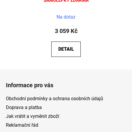
SAMOLEPKY ZDARMA
Na dotaz
3 059 Kč
DETAIL
Z
á
Informace pro vás
p
a
Obchodní podmínky a ochrana osobních údajů
t
Doprava a platba
í
Jak vrátit a vyměnit zboží
Reklamační řád