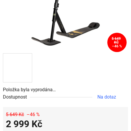
5 649
KČ
–46 %
Položka byla vyprodána…
Dostupnost
Na dotaz
5 649 Kč
–46 %
2 999 Kč