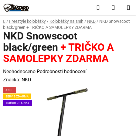
Přejít
Hledat
NÁKUP
na
obsah
KOŠÍK
Domů
/
Freestyle koloběžky
/
Koloběžky na sníh
/
NKD
/
NKD Snowscoot
black/green
+ TRIČKO A SAMOLEPKY ZDARMA
NKD Snowscoot
black/green
+ TRIČKO A
SAMOLEPKY ZDARMA
Průměrné
Neohodnoceno
Podrobnosti hodnocení
hodnocení
Značka:
NKD
produktu
AKCE
je
SERVIS ZDARMA
0,0
TRIČKO ZDARMA
z
5
hvězdiček.