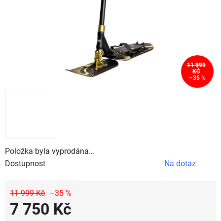
11 999
KČ
–35 %
Položka byla vyprodána…
Dostupnost
Na dotaz
11 999 Kč
–35 %
7 750 Kč