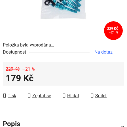
229 KČ
–21 %
Položka byla vyprodána…
Dostupnost
Na dotaz
229 Kč
–21 %
179 Kč
Měrná cena:
Tisk
Zeptat se
Hlídat
Sdílet
Popis