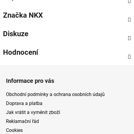
Značka
NKX
Diskuze
Hodnocení
Z
á
Informace pro vás
p
a
Obchodní podmínky a ochrana osobních údajů
t
Doprava a platba
í
Jak vrátit a vyměnit zboží
Reklamační řád
Cookies