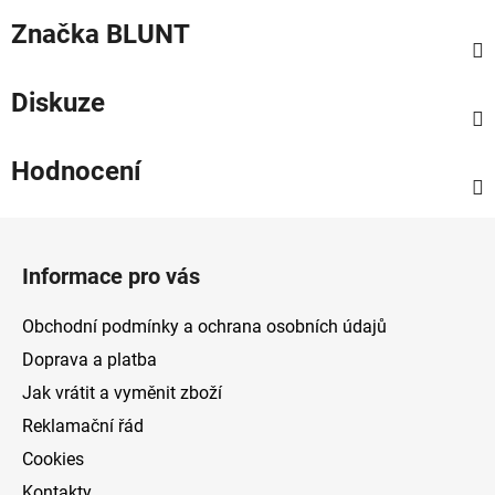
Značka
BLUNT
Diskuze
Hodnocení
Z
á
Informace pro vás
p
a
Obchodní podmínky a ochrana osobních údajů
t
Doprava a platba
í
Jak vrátit a vyměnit zboží
Reklamační řád
Cookies
Kontakty