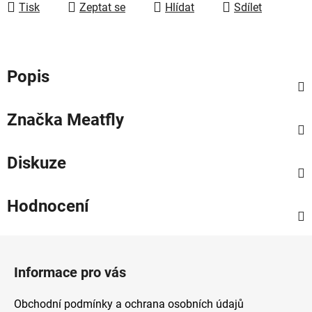
Tisk
Zeptat se
Hlídat
Sdílet
Popis
Značka
Meatfly
Diskuze
Hodnocení
Z
á
Informace pro vás
p
a
Obchodní podmínky a ochrana osobních údajů