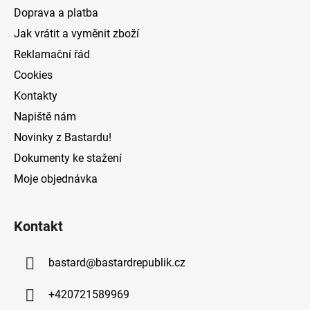
t
Doprava a platba
í
Jak vrátit a vyměnit zboží
Reklamační řád
Cookies
Kontakty
Napiště nám
Novinky z Bastardu!
Dokumenty ke stažení
Moje objednávka
Kontakt
bastard
@
bastardrepublik.cz
+420721589969