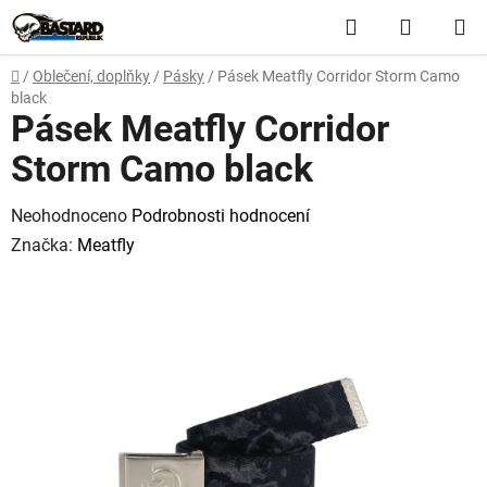
Přejít
Hledat
NÁKUP
na
obsah
KOŠÍK
Domů
/
Oblečení, doplňky
/
Pásky
/
Pásek Meatfly Corridor Storm Camo
black
Pásek Meatfly Corridor
Storm Camo black
Průměrné
Neohodnoceno
Podrobnosti hodnocení
hodnocení
Značka:
Meatfly
produktu
je
0,0
z
5
hvězdiček.