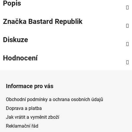
Popis
Značka
Bastard Republik
Diskuze
Hodnocení
Z
á
Informace pro vás
p
a
Obchodní podmínky a ochrana osobních údajů
t
Doprava a platba
í
Jak vrátit a vyměnit zboží
Reklamační řád