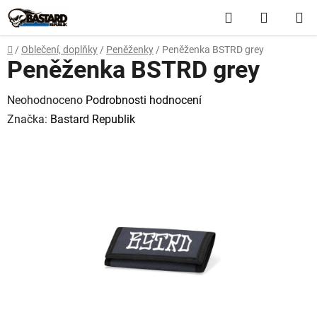
Přejít
Hledat
NÁKUP
na
obsah
KOŠÍK
Domů
/
Oblečení, doplňky
/
Peněženky
/
Peněženka BSTRD grey
Peněženka BSTRD grey
Průměrné
Neohodnoceno
Podrobnosti hodnocení
hodnocení
Značka:
Bastard Republik
produktu
je
0,0
z
5
hvězdiček.