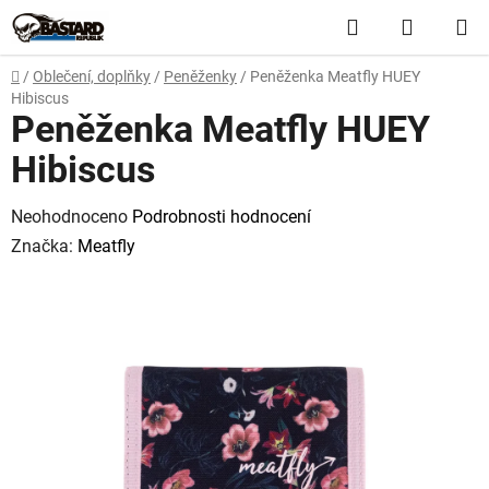
Přejít
Hledat
NÁKUP
na
obsah
KOŠÍK
Domů
/
Oblečení, doplňky
/
Peněženky
/
Peněženka Meatfly HUEY
Hibiscus
Peněženka Meatfly HUEY
Hibiscus
Průměrné
Neohodnoceno
Podrobnosti hodnocení
hodnocení
Značka:
Meatfly
produktu
je
0,0
z
5
hvězdiček.