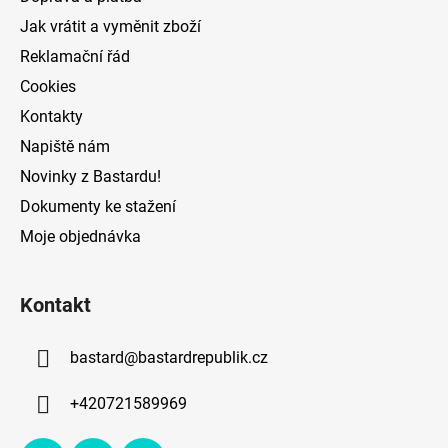
í
Jak vrátit a vyměnit zboží
Reklamační řád
Cookies
Kontakty
Napiště nám
Novinky z Bastardu!
Dokumenty ke stažení
Moje objednávka
Kontakt
bastard
@
bastardrepublik.cz
+420721589969