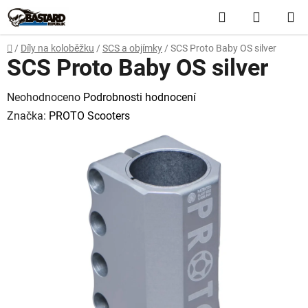
Přejít
Hledat
NÁKUP
na
obsah
KOŠÍK
Domů
/
Díly na koloběžku
/
SCS a objímky
/
SCS Proto Baby OS silver
SCS Proto Baby OS silver
Průměrné
Neohodnoceno
Podrobnosti hodnocení
hodnocení
Značka:
PROTO Scooters
produktu
je
0,0
z
5
hvězdiček.