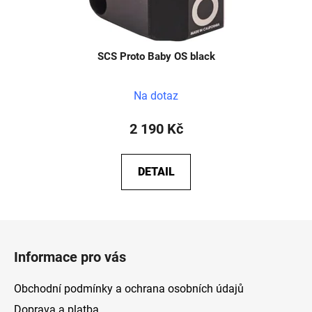
SCS Proto Baby OS black
Na dotaz
2 190 Kč
DETAIL
Z
á
Informace pro vás
p
a
Obchodní podmínky a ochrana osobních údajů
t
Doprava a platba