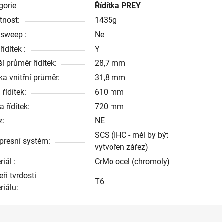
gorie
Řídítka PREY
nost:
1435g
sweep :
Ne
řídítek :
Y
í průměr řídítek:
28,7 mm
ka vnitřní průměr:
31,8 mm
 řídítek:
610 mm
 řídítek:
720 mm
z:
NE
SCS (IHC - měl by být
resní systém:
vytvořen zářez)
iál :
CrMo ocel (chromoly)
eň tvrdosti
T6
riálu: