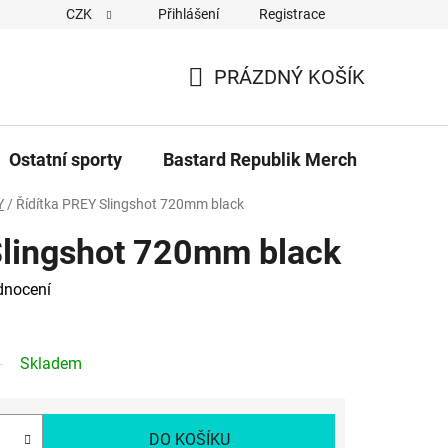
CZK
Přihlášení
Registrace
Cookies
Kontakty
Napiště nám
Novinky z Bastar
PRÁZDNÝ KOŠÍK
NÁKUPNÍ
KOŠÍK
Ostatní sporty
Bastard Republik Merch
Tričk
Y
/
Řídítka PREY Slingshot 720mm black
Slingshot 720mm black
dnocení
Skladem
DO KOŠÍKU