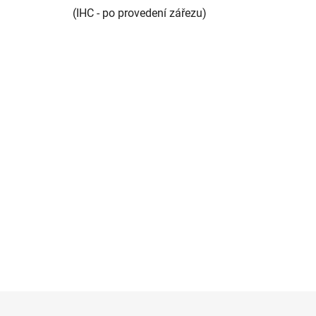
(IHC - po provedení zářezu)
Z