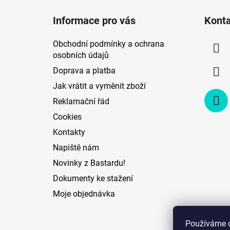
á
Informace pro vás
Kont
p
a
Obchodní podmínky a ochrana
t
osobních údajů
í
Doprava a platba
Jak vrátit a vyměnit zboží
Reklamační řád
Cookies
Kontakty
Napiště nám
Novinky z Bastardu!
Dokumenty ke stažení
Moje objednávka
Používáme 