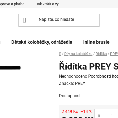
prava a platba
Jak vrátit a vyměnit zboží
Reklamační řád
u
Dětské koloběžky, odrážedla
Inline brusle
Domů
/
Díly na koloběžku
/
Řídítka
/
PRE
Řídítka PREY 
Průměrné
Neohodnoceno
Podrobnosti ho
hodnocení
Značka:
PREY
produktu
Dostupnost
je
0,0
z
2 449 Kč
–14 %