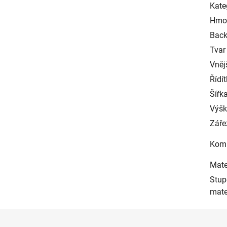
Kate
Hmot
Back
Tvar 
Vnějš
Řídít
Šířka
Výška
Záře
Komp
Mater
Stup
mate