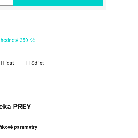
 hodnotě 350 Kč
Hlídat
Sdílet
čka
PREY
ňkové parametry