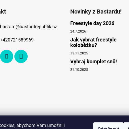
akt
Novinky z Bastardu!
Freestyle day 2026
bastard
@
bastardrepublik.cz
24.7.2026
Jak vybrat freestyle
+420721589969
koloběžku?
13.11.2025
Vyhraj komplet snů!
21.10.2025
cookies, abychom Vám umožnili