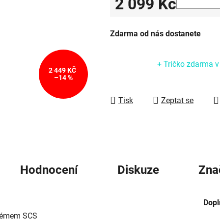
2 099 Kč
5
hvězdiček.
Měrná cena:
Zdarma od nás dostanete
+ Tričko zdarma
v
2 449 KČ
–14 %
Tisk
Zeptat se
Hodnocení
Diskuze
Zna
Dopl
ystémem SCS