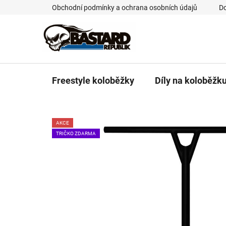
Přejít
Obchodní podmínky a ochrana osobních údajů
Do
na
obsah
Freestyle koloběžky
Díly na koloběžk
AKCE
TRIČKO ZDARMA