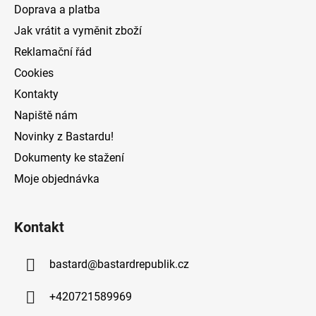
t
Doprava a platba
í
Jak vrátit a vyměnit zboží
Reklamační řád
Cookies
Kontakty
Napiště nám
Novinky z Bastardu!
Dokumenty ke stažení
Moje objednávka
Kontakt
bastard
@
bastardrepublik.cz
+420721589969