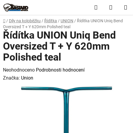
Přejít
Hledat
NÁKUP
na
obsah
KOŠÍK
Domů
/
Díly na koloběžku
/
Řídítka
/
UNION
/
Řídítka UNION Uniq Bend
Oversized T + Y 620mm Polished teal
Řídítka UNION Uniq Bend
Oversized T + Y 620mm
Polished teal
Průměrné
Neohodnoceno
Podrobnosti hodnocení
hodnocení
Značka:
Union
produktu
je
0,0
z
5
hvězdiček.