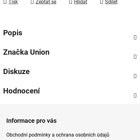
Tisk
Zeptat se
Hlídat
Sdílet
Popis
Značka
Union
Diskuze
Hodnocení
Z
á
Informace pro vás
p
a
Obchodní podmínky a ochrana osobních údajů