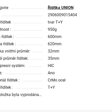
gorie
Řídítka UNION
2906009015404
řídítek
tvar T+Y
nost :
950g
 řídítek :
600mm
 řídítek :
620mm
ka vnitřní průměr:
32mm
í průměr řídítek:
35mm
resní systém:
HIC
z:
Ano
iál řídítek :
CrMo ocel
řídítek :
T+Y
oložka byla vyprodána…