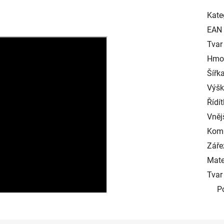
Kate
EAN
Tvar 
Hmot
Šířka
Výška
Řídít
Vnějš
Komp
Záře
Mater
Tvar 
P