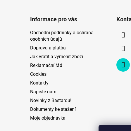
Z
á
Informace pro vás
Kont
p
a
Obchodní podmínky a ochrana
t
osobních údajů
í
Doprava a platba
Jak vrátit a vyměnit zboží
Reklamační řád
Cookies
Kontakty
Napiště nám
Novinky z Bastardu!
Dokumenty ke stažení
Moje objednávka