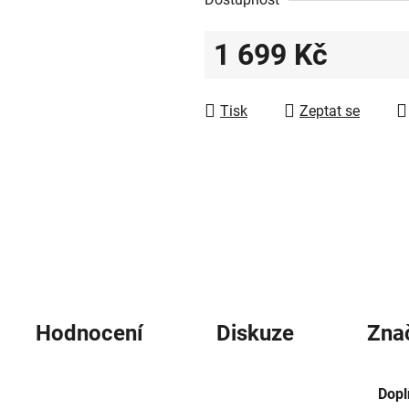
0,0
z
1 699 Kč
5
hvězdiček.
Měrná cena:
Tisk
Zeptat se
Hodnocení
Diskuze
Zna
Dopl