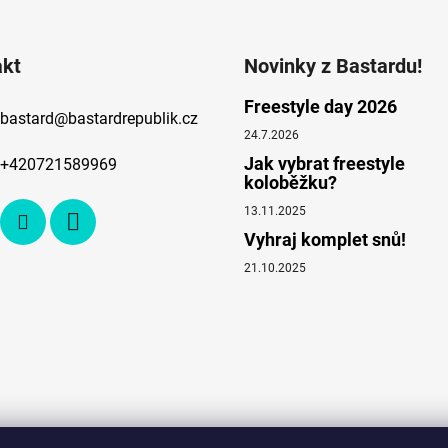
akt
Novinky z Bastardu!
Freestyle day 2026
bastard
@
bastardrepublik.cz
24.7.2026
Jak vybrat freestyle
+420721589969
koloběžku?
13.11.2025
Vyhraj komplet snů!
21.10.2025