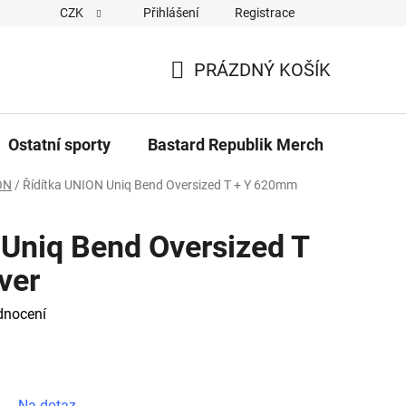
CZK
Přihlášení
Registrace
Cookies
Kontakty
Napiště nám
Novinky z Bastar
PRÁZDNÝ KOŠÍK
NÁKUPNÍ
KOŠÍK
Ostatní sporty
Bastard Republik Merch
Tričk
ON
/
Řídítka UNION Uniq Bend Oversized T + Y 620mm
 Uniq Bend Oversized T
ver
dnocení
Na dotaz