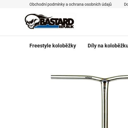
Přejít
Obchodní podmínky a ochrana osobních údajů
Do
na
obsah
Freestyle koloběžky
Díly na koloběžk