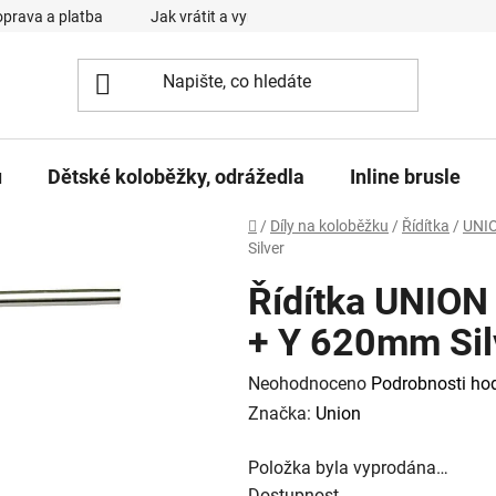
prava a platba
Jak vrátit a vyměnit zboží
Reklamační řád
u
Dětské koloběžky, odrážedla
Inline brusle
Domů
/
Díly na koloběžku
/
Řídítka
/
UNI
Silver
Řídítka UNION
+ Y 620mm Sil
Průměrné
Neohodnoceno
Podrobnosti ho
hodnocení
Značka:
Union
produktu
Položka byla vyprodána…
je
Dostupnost