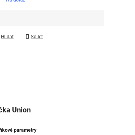
Hlídat
Sdílet
čka
Union
ňkové parametry