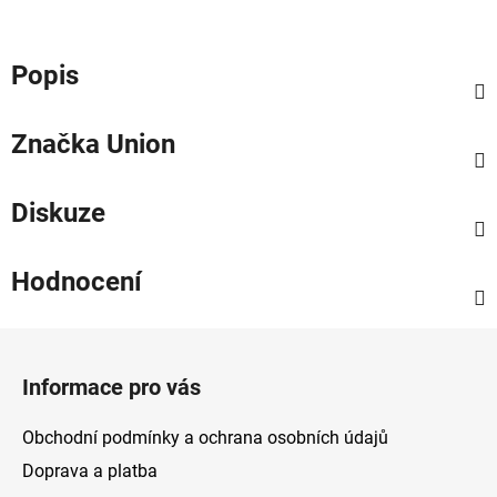
Popis
Značka
Union
Diskuze
Hodnocení
Z
á
Informace pro vás
p
a
Obchodní podmínky a ochrana osobních údajů
t
Doprava a platba
í