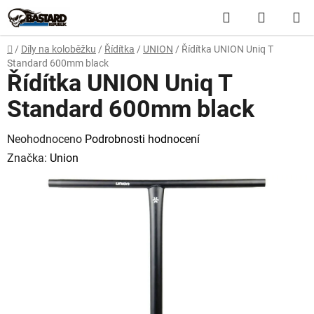
Přejít
Hledat
NÁKUP
na
obsah
KOŠÍK
Domů
/
Díly na koloběžku
/
Řídítka
/
UNION
/
Řídítka UNION Uniq T
Standard 600mm black
Řídítka UNION Uniq T
Standard 600mm black
Průměrné
Neohodnoceno
Podrobnosti hodnocení
hodnocení
Značka:
Union
produktu
je
0,0
z
5
hvězdiček.