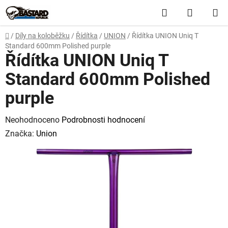
Přejít
Hledat
NÁKUP
na
obsah
KOŠÍK
Domů
/
Díly na koloběžku
/
Řídítka
/
UNION
/
Řídítka UNION Uniq T
Standard 600mm Polished purple
Řídítka UNION Uniq T
Standard 600mm Polished
purple
Průměrné
Neohodnoceno
Podrobnosti hodnocení
hodnocení
Značka:
Union
produktu
je
0,0
z
5
hvězdiček.