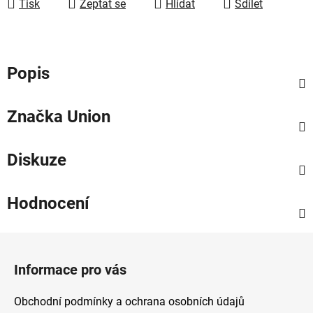
Tisk
Zeptat se
Hlídat
Sdílet
Popis
Značka
Union
Diskuze
Hodnocení
Z
á
Informace pro vás
p
a
Obchodní podmínky a ochrana osobních údajů