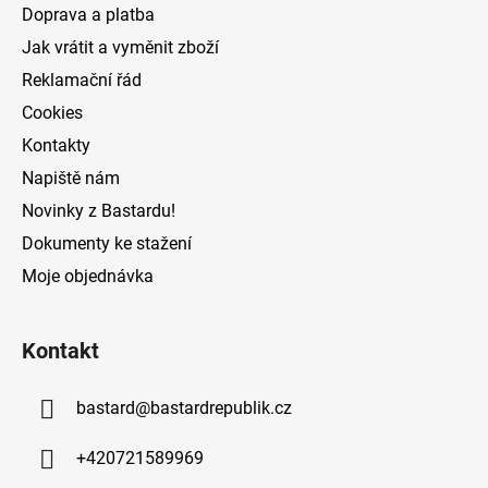
t
Doprava a platba
í
Jak vrátit a vyměnit zboží
Reklamační řád
Cookies
Kontakty
Napiště nám
Novinky z Bastardu!
Dokumenty ke stažení
Moje objednávka
Kontakt
bastard
@
bastardrepublik.cz
+420721589969