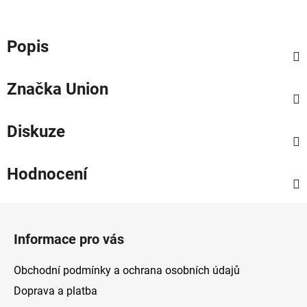
Popis
Značka
Union
Diskuze
Hodnocení
Z
á
Informace pro vás
p
a
Obchodní podmínky a ochrana osobních údajů
t
Doprava a platba
í