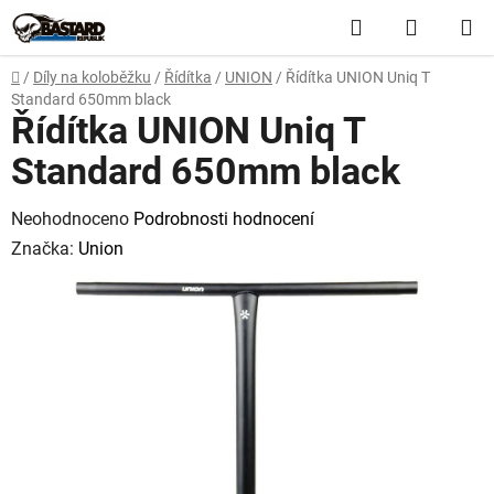
Přejít
Hledat
NÁKUP
na
obsah
KOŠÍK
Domů
/
Díly na koloběžku
/
Řídítka
/
UNION
/
Řídítka UNION Uniq T
Standard 650mm black
Řídítka UNION Uniq T
Standard 650mm black
Průměrné
Neohodnoceno
Podrobnosti hodnocení
hodnocení
Značka:
Union
produktu
je
0,0
z
5
hvězdiček.