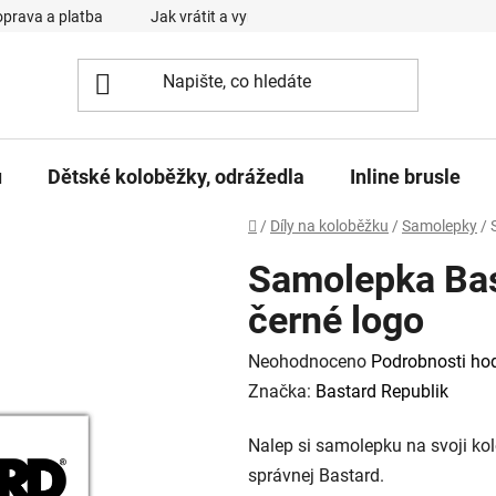
prava a platba
Jak vrátit a vyměnit zboží
Reklamační řád
u
Dětské koloběžky, odrážedla
Inline brusle
Domů
/
Díly na koloběžku
/
Samolepky
/
Samolepka Bas
černé logo
Průměrné
Neohodnoceno
Podrobnosti ho
hodnocení
Značka:
Bastard Republik
produktu
Nalep si samolepku na svoji ko
je
správnej Bastard.
0,0