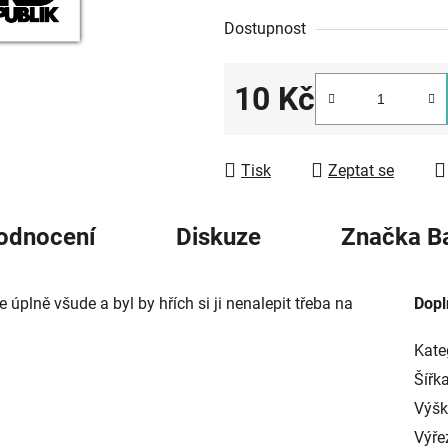
z
Dostupnost
5
hvězdiček.
10 Kč
Měrná cena:
Tisk
Zeptat se
odnocení
Diskuze
Značka
Ba
plně všude a byl by hřích si ji nenalepit třeba na
Dopl
Kate
Šířk
Výš
Výře