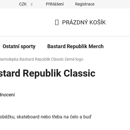
CZK
Přihlášení
Registrace
Cookies
Kontakty
Napiště nám
Novinky z Bastar
PRÁZDNÝ KOŠÍK
NÁKUPNÍ
KOŠÍK
Ostatní sporty
Bastard Republik Merch
Tričk
Samolepka Bastard Republik Classic černé logo
tard Republik Classic
dnocení
loběžku, skateboard nebo třeba na čelo a buď