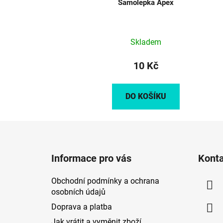
Samolepka Apex
Skladem
10 Kč
DO KOŠÍKU
Z
á
Informace pro vás
Kont
p
a
Obchodní podmínky a ochrana
t
osobních údajů
í
Doprava a platba
Jak vrátit a vyměnit zboží