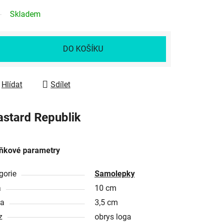
Skladem
DO KOŠÍKU
Hlídat
Sdílet
stard Republik
ňkové parametry
gorie
Samolepky
a
10 cm
ka
3,5 cm
z
obrys loga