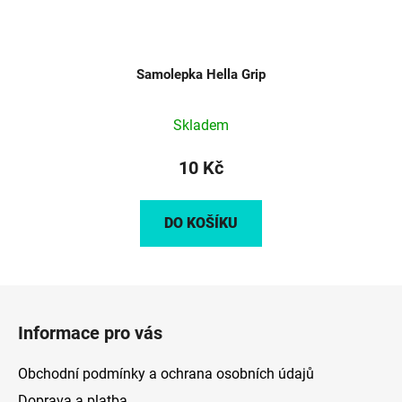
Samolepka Hella Grip
Skladem
10 Kč
DO KOŠÍKU
Z
á
Informace pro vás
p
a
Obchodní podmínky a ochrana osobních údajů
t
Doprava a platba