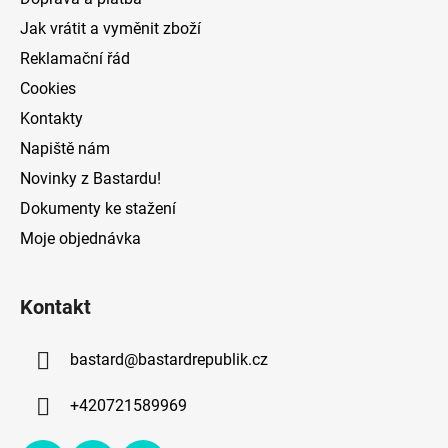
í
Jak vrátit a vyměnit zboží
Reklamační řád
Cookies
Kontakty
Napiště nám
Novinky z Bastardu!
Dokumenty ke stažení
Moje objednávka
Kontakt
bastard
@
bastardrepublik.cz
+420721589969