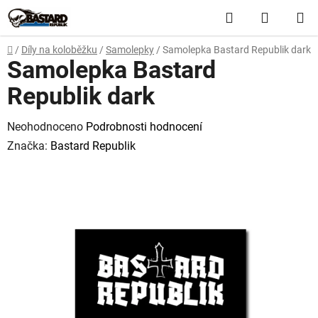
Přejít
Hledat
NÁKUP
na
obsah
KOŠÍK
Domů
/
Díly na koloběžku
/
Samolepky
/
Samolepka Bastard Republik dark
Samolepka Bastard
Republik dark
Průměrné
Neohodnoceno
Podrobnosti hodnocení
hodnocení
Značka:
Bastard Republik
produktu
je
0,0
z
5
hvězdiček.