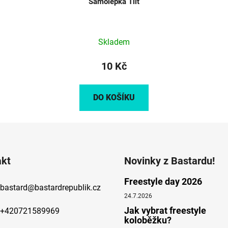
Samolepka Tilt
Skladem
10 Kč
DO KOŠÍKU
akt
Novinky z Bastardu!
Freestyle day 2026
bastard
@
bastardrepublik.cz
24.7.2026
Jak vybrat freestyle
+420721589969
koloběžku?