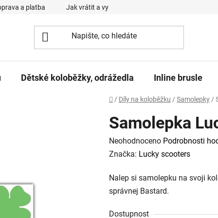
prava a platba
Jak vrátit a vyměnit zboží
Reklamační řád
u
Dětské koloběžky, odrážedla
Inline brusle
Domů
/
Díly na koloběžku
/
Samolepky
/
Samolepka Lu
Průměrné
Neohodnoceno
Podrobnosti ho
hodnocení
Značka:
Lucky scooters
produktu
Nalep si samolepku na svoji ko
je
správnej Bastard.
0,0
z
Dostupnost