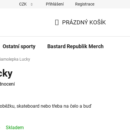
CZK
Přihlášení
Registrace
Cookies
Kontakty
Napiště nám
Novinky z Bastar
PRÁZDNÝ KOŠÍK
NÁKUPNÍ
KOŠÍK
Ostatní sporty
Bastard Republik Merch
Tričk
Samolepka Lucky
cky
dnocení
loběžku, skateboard nebo třeba na čelo a buď
Skladem