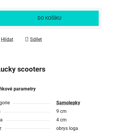
DO KOŠÍKU
Hlídat
Sdílet
ucky scooters
ňkové parametry
gorie
Samolepky
a
9 cm
ka
4 cm
z
obrys loga