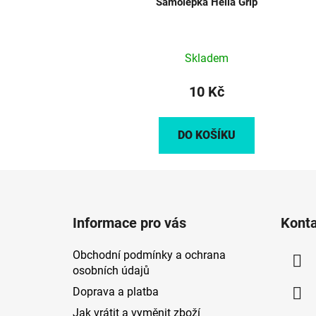
Samolepka Hella Grip
Skladem
10 Kč
DO KOŠÍKU
Z
á
Informace pro vás
Kont
p
a
Obchodní podmínky a ochrana
t
osobních údajů
í
Doprava a platba
Jak vrátit a vyměnit zboží