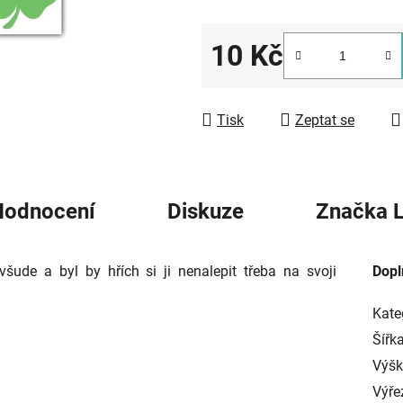
5
hvězdiček.
10 Kč
Měrná cena:
Tisk
Zeptat se
Hodnocení
Diskuze
Značka
L
ude a byl by hřích si ji nenalepit třeba na svoji
Dopl
Kate
Šířk
Výš
Výře