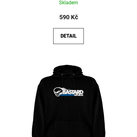
Skladem
hodnocení
produktu
590 Kč
je
5,0
DETAIL
z
5
hvězdiček.