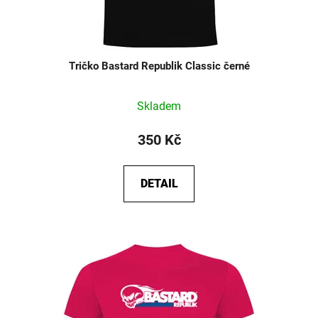
Tričko Bastard Republik Classic černé
Průměrné
Skladem
hodnocení
produktu
350 Kč
je
5,0
DETAIL
z
5
hvězdiček.