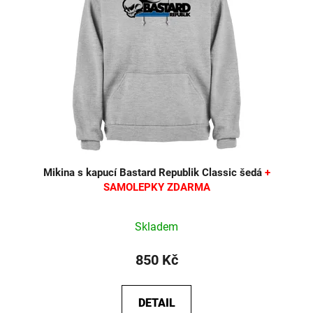
Mikina s kapucí Bastard Republik Classic šedá
+
SAMOLEPKY ZDARMA
Průměrné
Skladem
hodnocení
produktu
850 Kč
je
5,0
DETAIL
z