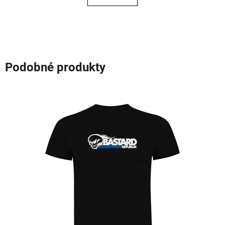
5
hvězdiček.
Podobné produkty