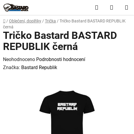
Přejít
Hledat
NÁKUP
na
obsah
KOŠÍK
Domů
/
Oblečení, doplňky
/
Trička
/
Tričko Bastard BASTARD REPUBLIK
černá
Tričko Bastard BASTARD
REPUBLIK černá
Průměrné
Neohodnoceno
Podrobnosti hodnocení
hodnocení
Značka:
Bastard Republik
produktu
je
0,0
z
5
hvězdiček.