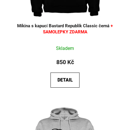
Mikina s kapucí Bastard Republik Classic černá
+
SAMOLEPKY ZDARMA
Průměrné
Skladem
hodnocení
produktu
850 Kč
je
5,0
DETAIL
z
5
hvězdiček.