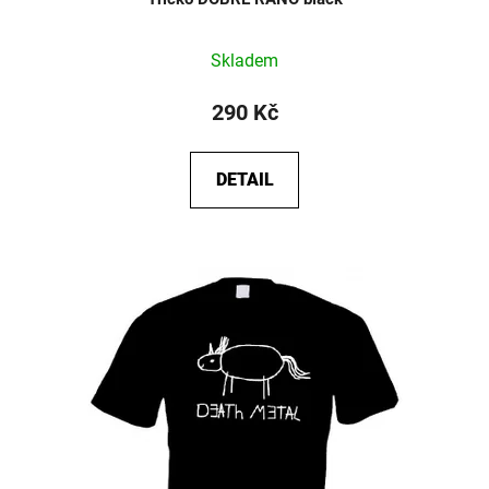
Průměrné
Skladem
hodnocení
produktu
290 Kč
je
5,0
DETAIL
z
5
hvězdiček.