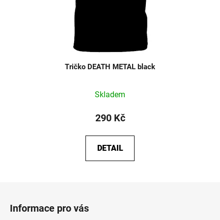
Tričko DEATH METAL black
Skladem
290 Kč
DETAIL
Z
á
Informace pro vás
p