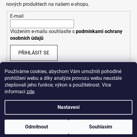
nových produktech na našem e-shopu.
E-mail
Vložením e-mailu souhlasíte s
podmínkami ochrany
osobních údajů
PŘIHLÁSIT SE
Používáme cookies, abychom Vám umožnili pohodlné
prohlížení webu a díky analýze provozu webu neustále
zlepšovali jeho funkce, výkon a použitelnost. Více
informací
zde
.
Nastavení
Vytvořil Shoptet
Odmítnout
Souhlasím
Copyright 2026
Bastard Republik
. Všechna práva
vyhrazena.