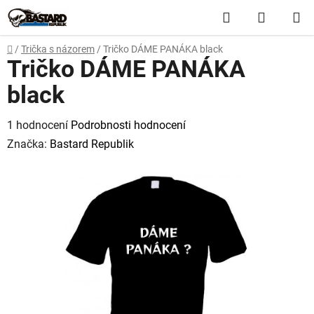
Přejít
Hledat
NÁKUP
na
obsah
KOŠÍK
Domů
/
Trička s názorem
/
Tričko DÁME PANÁKA black
Tričko DÁME PANÁKA
black
Průměrné
1 hodnocení
Podrobnosti hodnocení
hodnocení
Značka:
Bastard Republik
produktu
je
5,0
z
5
hvězdiček.