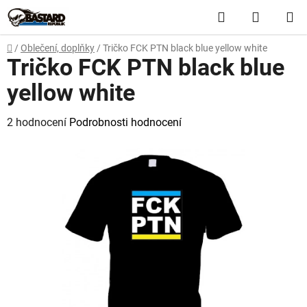
Přejít
Hledat
NÁKUP
na
obsah
KOŠÍK
Domů
/
Oblečení, doplňky
/
Tričko FCK PTN black blue yellow white
Tričko FCK PTN black blue
yellow white
Průměrné
2 hodnocení
Podrobnosti hodnocení
hodnocení
produktu
je
5,0
z
5
hvězdiček.