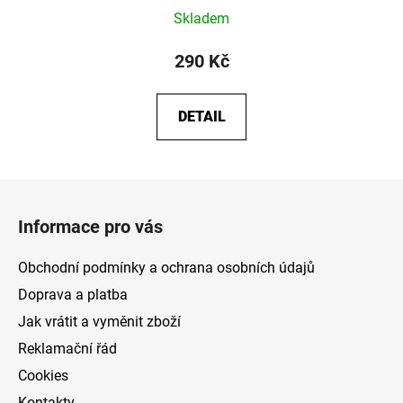
Skladem
290 Kč
DETAIL
Z
á
Informace pro vás
p
a
Obchodní podmínky a ochrana osobních údajů
t
Doprava a platba
í
Jak vrátit a vyměnit zboží
Reklamační řád
Cookies
Kontakty