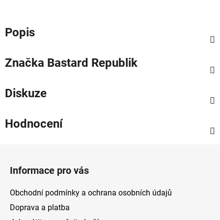
Popis
Značka
Bastard Republik
Diskuze
Hodnocení
Z
á
Informace pro vás
p
a
Obchodní podmínky a ochrana osobních údajů
t
Doprava a platba
í