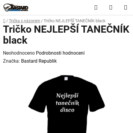
Přejít
Hledat
NÁKUP
na
obsah
KOŠÍK
Domů
/
Trička s názorem
/
Tričko NEJLEPŠÍ TANEČNÍK black
Tričko NEJLEPŠÍ TANEČNÍK
black
Průměrné
Neohodnoceno
Podrobnosti hodnocení
hodnocení
Značka:
Bastard Republik
produktu
je
0,0
z
5
hvězdiček.