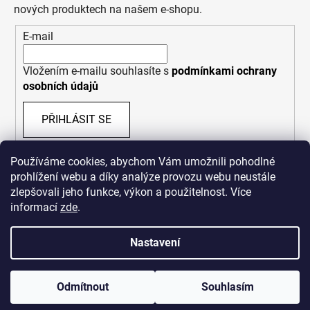
nových produktech na našem e-shopu.
E-mail
Vložením e-mailu souhlasíte s
podmínkami ochrany
osobních údajů
PŘIHLÁSIT SE
Používáme cookies, abychom Vám umožnili pohodlné
prohlížení webu a díky analýze provozu webu neustále
zlepšovali jeho funkce, výkon a použitelnost. Více
informací
zde
.
Nastavení
Vytvořil Shoptet
Odmítnout
Souhlasím
Copyright 2026
Bastard Republik
. Všechna práva
vyhrazena.