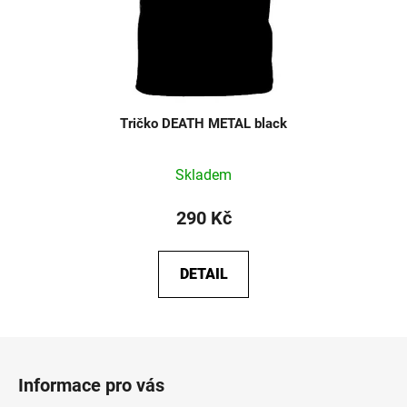
Tričko DEATH METAL black
Skladem
290 Kč
DETAIL
Z
á
Informace pro vás
p