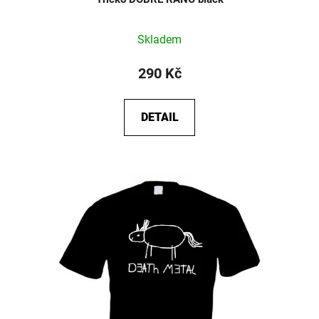
Průměrné
Skladem
hodnocení
produktu
290 Kč
je
5,0
DETAIL
z
5
hvězdiček.