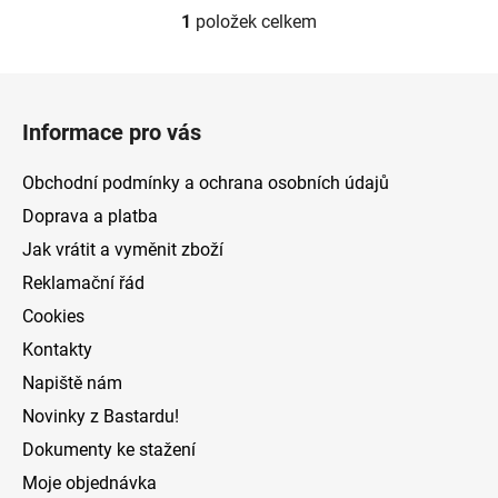
1
položek celkem
O
v
l
Z
á
á
d
Informace pro vás
p
a
a
c
Obchodní podmínky a ochrana osobních údajů
t
í
Doprava a platba
p
í
Jak vrátit a vyměnit zboží
r
v
Reklamační řád
k
Cookies
y
v
Kontakty
ý
Napiště nám
p
Novinky z Bastardu!
i
s
Dokumenty ke stažení
u
Moje objednávka