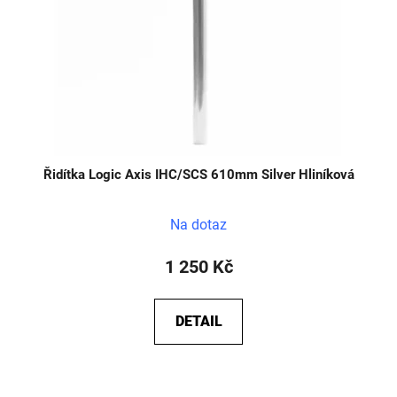
r
d
o
u
d
k
u
t
k
ů
t
ů
Řidítka Logic Axis IHC/SCS 610mm Silver Hliníková
Na dotaz
1 250 Kč
DETAIL