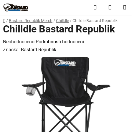
Přejít
Hledat
NÁKUP
na
obsah
KOŠÍK
Domů
/
Bastard Republik Merch
/
Chilldle
/
Chilldle Bastard Republik
Chilldle Bastard Republik
Průměrné
Neohodnoceno
Podrobnosti hodnocení
hodnocení
Značka:
Bastard Republik
produktu
je
0,0
z
5
hvězdiček.