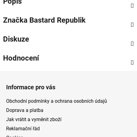
Popis
Značka
Bastard Republik
Diskuze
Hodnocení
Z
á
Informace pro vás
p
a
Obchodní podmínky a ochrana osobních údajů
t
Doprava a platba
í
Jak vrátit a vyměnit zboží
Reklamační řád