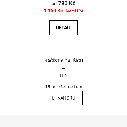
790 Kč
od
1 150 Kč
(až –31 %)
DETAIL
NAČÍST 6 DALŠÍCH
S
1
2
t
r
O
á
18
položek celkem
v
n
l
k
NAHORU
á
o
d
v
a
á
Z
c
n
á
í
í