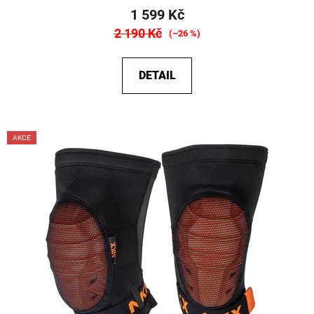
1 599 Kč
2 190 Kč
(–26 %)
DETAIL
AKCE