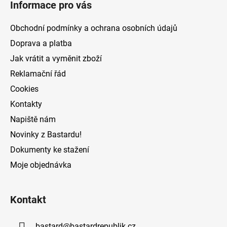
Informace pro vás
p
p
r
a
Obchodní podmínky a ochrana osobních údajů
v
t
k
Doprava a platba
í
y
Jak vrátit a vyměnit zboží
v
Reklamační řád
ý
p
Cookies
i
Kontakty
s
Napiště nám
u
Novinky z Bastardu!
Dokumenty ke stažení
Moje objednávka
Kontakt
bastard
@
bastardrepublik.cz