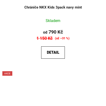
Chrániče NKX Kids 3pack navy mint
Skladem
790 Kč
od
1 150 Kč
(až –31 %)
DETAIL
AKCE