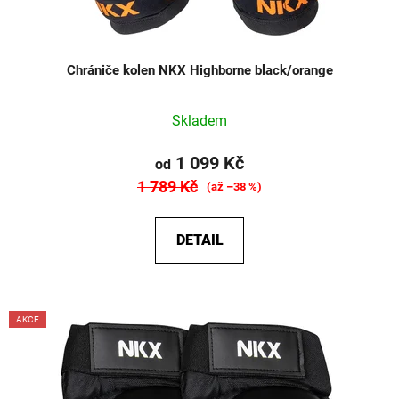
Chrániče kolen NKX Highborne black/orange
Skladem
1 099 Kč
od
1 789 Kč
(až –38 %)
DETAIL
AKCE