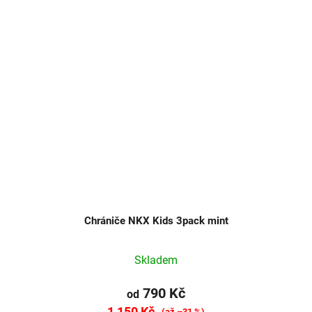
Chrániče NKX Kids 3pack mint
Skladem
790 Kč
od
1 150 Kč
(až –31 %)