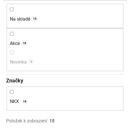
d
u
k
Na skladě
15
t
ů
Akce
18
Novinka
0
Značky
NKX
18
Položek k zobrazení:
18