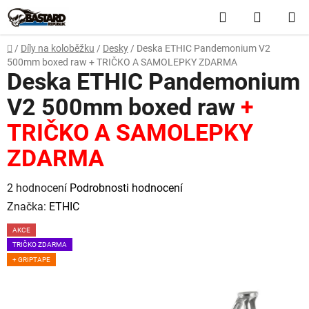
Přejít
Hledat
NÁKUP
na
obsah
KOŠÍK
Domů
/
Díly na koloběžku
/
Desky
/
Deska ETHIC Pandemonium V2
500mm boxed raw
+ TRIČKO A SAMOLEPKY ZDARMA
Deska ETHIC Pandemonium
V2 500mm boxed raw
+
TRIČKO A SAMOLEPKY
ZDARMA
Průměrné
2 hodnocení
Podrobnosti hodnocení
hodnocení
Značka:
ETHIC
produktu
AKCE
je
TRIČKO ZDARMA
5,0
+ GRIPTAPE
z
5