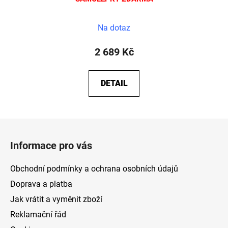
Na dotaz
2 689 Kč
DETAIL
Z
á
Informace pro vás
p
a
Obchodní podmínky a ochrana osobních údajů
t
Doprava a platba
í
Jak vrátit a vyměnit zboží
Reklamační řád