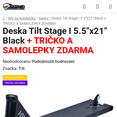
Přejít
Hledat
NÁKUP
na
obsah
KOŠÍK
Domů
/
Díly na koloběžku
/
Desky
/
Deska Tilt Stage I 5.5"x21" Black
+
TRIČKO A SAMOLEPKY ZDARMA
Deska Tilt Stage I 5.5"x21"
Black
+ TRIČKO A
SAMOLEPKY ZDARMA
Průměrné
Neohodnoceno
Podrobnosti hodnocení
hodnocení
Značka:
Tilt
produktu
SERVIS ZDARMA
je
TRIČKO ZDARMA
0,0
z
5
hvězdiček.