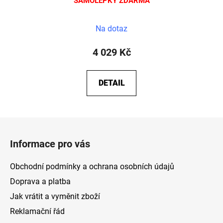
SAMOLEPKY ZDARMA
Na dotaz
4 029 Kč
DETAIL
Z
á
Informace pro vás
p
a
Obchodní podmínky a ochrana osobních údajů
t
Doprava a platba
í
Jak vrátit a vyměnit zboží
Reklamační řád